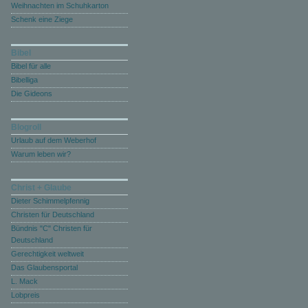
Weihnachten im Schuhkarton
Schenk eine Ziege
Bibel
Bibel für alle
Bibelliga
Die Gideons
Blogroll
Urlaub auf dem Weberhof
Warum leben wir?
Christ + Glaube
Dieter Schimmelpfennig
Christen für Deutschland
Bündnis "C" Christen für
Deutschland
Gerechtigkeit weltweit
Das Glaubensportal
L. Mack
Lobpreis