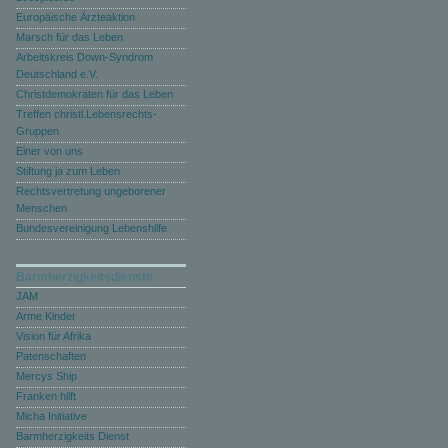
Europäische Ärzteaktion
Marsch für das Leben
Arbeitskreis Down-Syndrom
Deutschland e.V.
Christdemokraten für das Leben
Treffen christl.Lebensrechts-
Gruppen
Einer von uns
Stiftung ja zum Leben
Rechtsvertretung ungeborener
Menschen
Bundesvereinigung Lebenshilfe
Barmherzigkeitsdienste
JAM
Arme Kinder
Vision für Afrika
Patenschaften
Mercys Ship
Franken hilft
Micha Initiative
Barmherzigkeits Dienst