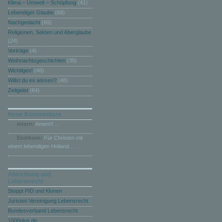
Klima – Umwelt – Schöpfung
(41)
Lebendiger Glaube
(68)
Nachgedacht
(69)
Religionen, Sekten und Aberglaube
(24)
Vorträge
(4)
Weihnachtsgeschichten
(35)
Wichtiges!
(46)
Willst du es wissen?
(48)
Zeitgeist
(64)
Neue Kommentare
intern:
Amen!!! ...
Eichhorn:
Für Christen mit
einem lebendigen Heiland... ...
Abtreibung und
Lebensrecht
Stoppt PID und Klonen
Juristen Vereinigung Lebensrecht
Bundesverband Lebensrecht
1000plus.de