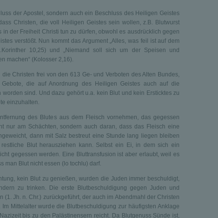
hluss der Apostel, sondern auch ein Beschluss des Heiligen Geistes
 dass Christen, die voll Heiligen Geistes sein wollen, z.B. Blutwurst
s in der Freiheit Christi tun zu dürfen, obwohl es ausdrücklich gegen
stes verstößt. Nun kommt das Argument „Alles, was feil ist auf dem
(1.Korinther 10,25) und „Niemand soll sich um der Speisen und
en machen“ (Kolosser 2,16).
d die Christen frei von den 613 Ge- und Verboten des Alten Bundes,
Gebote, die auf Anordnung des Heiligen Geistes auch auf die
worden sind. Und dazu gehört u.a. kein Blut und kein Ersticktes zu
e einzuhalten.
Entfernung des Blutes aus dem Fleisch vornehmen, das gegessen
cht nur am Schächten, sondern auch daran, dass das Fleisch eine
geweicht, dann mit Salz bestreut eine Stunde lang liegen bleiben
restliche Blut herausziehen kann. Selbst ein Ei, in dem sich ein
nicht gegessen werden. Eine Bluttransfusion ist aber erlaubt, weil es
s man Blut nicht essen (lo tochlu) darf.
htung, kein Blut zu genießen, wurden die Juden immer beschuldigt,
indern zu trinken. Die erste Blutbeschuldigung gegen Juden und
n (1. Jh. n. Chr.) zurückgeführt, der auch im Abendmahl der Christen
 Im Mittelalter wurde die Blutbeschuldigung zur häufigsten Anklage
azizeit bis zu den Palästinensern reicht. Da Blutgenuss Sünde ist,