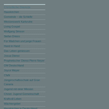
Christliche Dienste
Hauskirchen
Gemeinde – die Schleife
Missionswerk Karlsruhe
Living Gospel
Wolfgang Simson
Stefan Driess
Für Mädchen und junge Frauen
Hand in Hand
Das Leben geniessen
Josua Dienst
Prophetischer Dienst Pierre Neyer
OM Deutschland
Joyce Meyer
CfaN
Jüngerschaftsschule auf Gran
Canaria
Jugend mit einer Mission
Christl. Jugend Gemeinschaft
Kraftvoll Leben
Wächtergebet
Hauskirchen in Deutschland