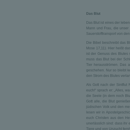
Das Blut
Das Blut ist eines der lebe
Mann und Frau, die unser 
Sauerstofftransport von d
Die Bibel beschreibt das Bl
Mose 17,11). Hier heißt da
ist der Genuss des Blutes s
muss das Blut bei der Sch
Tier herausströmen. Das a
geschehen. Nur so bleibt k
den Strom des Blutes verla
Als Gott nach der Sintflut
euch!“ sprach er: „Alles, w
die Seele (in dem noch Blut)
Gott alle, die Blut genieße
jüdischen Volk und den me
lesen wir in Apostelgeschic
euch Christen aus den Hei
unerlässlich sind: dass ihr
Tiere und von Unzucht fernh