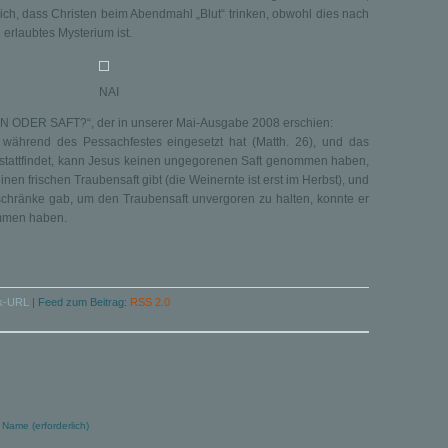
lich, dass Christen beim Abendmahl „Blut“ trinken, obwohl dies nach
 erlaubtes Mysterium ist.
NAI
IN ODER SAFT?“, der in unserer Mai-Ausgabe 2008 erschien:
ährend des Pessachfestes eingesetzt hat (Matth. 26), und das
 stattfindet, kann Jesus keinen ungegorenen Saft genommen haben,
inen frischen Traubensaft gibt (die Weinernte ist erst im Herbst), und
schränke gab, um den Traubensaft unvergoren zu halten, konnte er
mmen haben.
k-URL
|
Feed zum Beitrag:
RSS 2.0
Name (erforderlich)