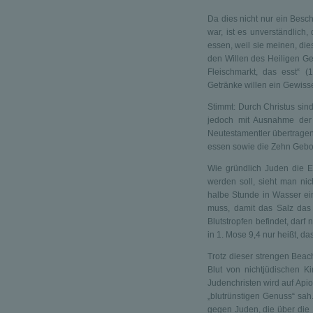
Da dies nicht nur ein Besc
war, ist es unverständlich,
essen, weil sie meinen, die
den Willen des Heiligen Gei
Fleischmarkt, das esst“ 
Getränke willen ein Gewiss
Stimmt: Durch Christus sin
jedoch mit Ausnahme der 
Neutestamentler übertragen 
essen sowie die Zehn Gebot
Wie gründlich Juden die 
werden soll, sieht man ni
halbe Stunde in Wasser ein
muss, damit das Salz das 
Blutstropfen befindet, darf 
in 1. Mose 9,4 nur heißt, das
Trotz dieser strengen Beac
Blut von nichtjüdischen K
Judenchristen wird auf Apio
„blutrünstigen Genuss“ sah.
gegen Juden, die über die N