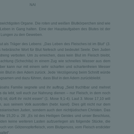
NAI
nswichtigsten Organe. Die roten und weißen Blutkörperchen sind wie
Leben in Gang halten. Eine der Hauptaufgaben des Blutes ist der
en Lungen zu den Geweben.
ut als Träger des Lebens: „Das Leben des Fleisches ist im Blut“ (3.
s hebräische Wort für Blut Nefesch und bedeutet Seele. Den Juden
treng verboten. Um zu erreichen, dass kein Blut im Fleisch bleibt,
lachtung (Schechita) in einem Zug wie schnelles Wasser aus dem
ber kann nur mit einem sehr scharfen und schartenfreien Messer
ein Blut in den Adern zurück. Jede Verzögerung beim Schnitt würde
ngsamen und dazu führen, dass Blut in den Adern zurückbleibt.
 Noahs Familie segnete und ihr auftrug „Seid fruchtbar und mehret
as da lebt, soll euch zur Nahrung dienen – nur Fleisch, in dem noch
 ist, dürft ihr nicht essen“ (1. Mose 9,1-4). Laut 3. Mose 17,10 will
n, aus seinem Volk ausrotten (hebr. karet). Dies gilt nicht nur dem
ssianischen Juden, sondern auch den nichtjüdischen Christen. Das
hte 15,20 u. 28: „Es ist des Heiligen Geistes und unser Beschluss,
den keine weiteren Lasten aufzuerlegen als folgende Stücke, die
 euch von Götzenopferfleisch, vom Blutgenuss, vom Fleisch erstickter
altet“.