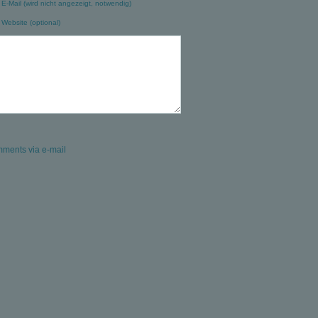
E-Mail (wird nicht angezeigt, notwendig)
Website (optional)
mments via e-mail