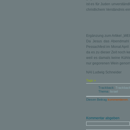
ist es für Juden unverständ
christlichem Verständnis ein
Ergänzung zum Artikel „WE
Da Jesus das Abendmahl w
Pessachfest im Monat April
da es zu dieser Zeit noch ke
weil es damals keine Kühl
nur gegorenen Wein geno
NAI Ludwig Schneider
Tags »
Trackback:
Trackbac
Thema:
Israel
Diesen Beitrag
kommentieren.
Kommentar abgeben