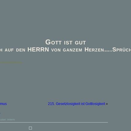
Gott ist gut
h auf den HERRN von ganzem Herzen….Sprüch
chutzerklärung
smus
215. Gesetzlosigkeit ist Gottlosigkeit
»
t
Autor:
intern