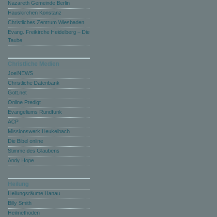
Nazareth Gemeinde Berlin
Hauskirchen Konstanz
Christliches Zentrum Wiesbaden
Evang. Freikirche Heidelberg – Die
Taube
Christliche Medien
JoelNEWS
Christliche Datenbank
Gott.net
Online Predigt
Evangeliums Rundfunk
ACP
Missionswerk Heukelbach
Die Bibel online
Stimme des Glaubens
Andy Hope
Heilung
Heilungsräume Hanau
Billy Smith
Heilmethoden