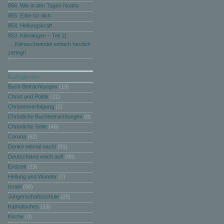
856. Wie in den Tagen Noahs
855. Erbe für dich
854. Heilungskraft
853. Klimalügen – Teil 11
….Klimaschwindel einfach herrlich
zerlegt!
Kategorien
Buch Betrachtungen
(13)
Christ und Politik
(21)
Christenverfolgung
(2)
Christliche Buchbetrachtungen
(8)
Christliche Seite
(40)
Corona
(62)
Denke einmal nach!
(91)
Deutschland wach auf!
(88)
Endzeit
(23)
Heilung und Wunder
(7)
Israel
(68)
Jüngerschaftsschule
(25)
Katholisches
(13)
Kirche
(4)