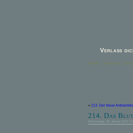
Verlaß dic
Kontakt
Impressum
Datens
«
213. Der Neue Antisemiti
214. Das Blu
Donnerstag, 20. Januar 2011 | 