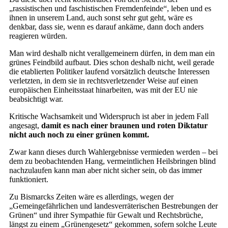
„rassistischen und faschistischen Fremdenfeinde“, leben und es
ihnen in unserem Land, auch sonst sehr gut geht, wäre es
denkbar, dass sie, wenn es darauf ankäme, dann doch anders
reagieren würden.
Man wird deshalb nicht verallgemeinern dürfen, in dem man ein
grünes Feindbild aufbaut. Dies schon deshalb nicht, weil gerade
die etablierten Politiker laufend vorsätzlich deutsche Interessen
verletzten, in dem sie in rechtsverletzender Weise auf einen
europäischen Einheitsstaat hinarbeiten, was mit der EU nie
beabsichtigt war.
Kritische Wachsamkeit und Widerspruch ist aber in jedem Fall
angesagt,
damit es nach einer braunen und roten Diktatur
nicht auch noch zu einer grünen kommt.
Zwar kann dieses durch Wahlergebnisse vermieden werden – bei
dem zu beobachtenden Hang, vermeintlichen Heilsbringen blind
nachzulaufen kann man aber nicht sicher sein, ob das immer
funktioniert.
Zu Bismarcks Zeiten wäre es allerdings, wegen der
„Gemeingefährlichen und landesverräterischen Bestrebungen der
Grünen“ und ihrer Sympathie für Gewalt und Rechtsbrüche,
längst zu einem „Grünengesetz“ gekommen, sofern solche Leute