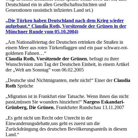
Deutschland ein in allen Gesellschaftsschichten und
Generationen rassistisch infiziertes Land sei.)
„Die Türken haben Deutschland nach dem Krieg wieder
aufgebaut.“ Claudia Roth, Vorsitzende der Grünen in der
Münchner Runde vom 05.10.2004)
„Am Nationalfeiertag der Deutschen ertrinken die Straßen in
einem Meer aus roten Türkenflaggen und ein paar schwarz-rot-
goldenen Fahnen…“
Claudia Roth, Vorsitzende der Grünen
, befragt zu ihrer
Wunschvision zum Tag der Deutschen Einheit, in einem Artikel
der „Welt am Sonntag“ vom 06.02.2005
„Deutsche sind Nichtmigranten, mehr nicht!“ Einer der
Claudia
Roth
Sprüche
„Migration ist in Frankfurt eine Tatsache. Wenn ihnen das nicht
passt,müssen Sie woanders hinziehen!“
Nargess Eskandari-
Grünberg, Die Grünen
, Frankfurter Rundschau 13.11.2007
„Es geht nicht um Recht oder Unrecht in der
Einwanderungsdebatte,uns geht es zuerst um die
Zurückdrängung des deutschen Bevölkerungsanteils in diesem
Land.“