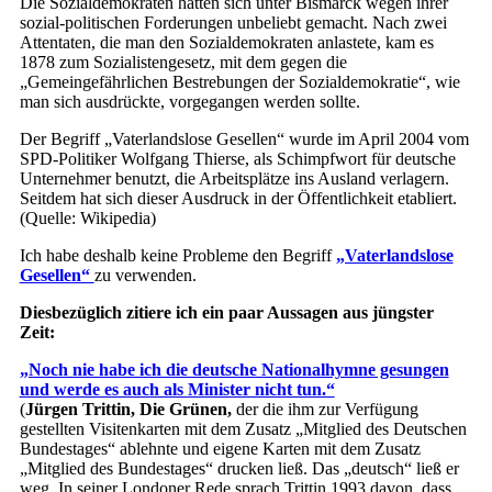
Die Sozialdemokraten hatten sich unter Bismarck wegen ihrer
sozial-politischen Forderungen unbeliebt gemacht. Nach zwei
Attentaten, die man den Sozialdemokraten anlastete, kam es
1878 zum Sozialistengesetz, mit dem gegen die
„Gemeingefährlichen Bestrebungen der Sozialdemokratie“, wie
man sich ausdrückte, vorgegangen werden sollte.
Der Begriff „Vaterlandslose Gesellen“ wurde im April 2004 vom
SPD-Politiker Wolfgang Thierse, als Schimpfwort für deutsche
Unternehmer benutzt, die Arbeitsplätze ins Ausland verlagern.
Seitdem hat sich dieser Ausdruck in der Öffentlichkeit etabliert.
(Quelle: Wikipedia)
Ich habe deshalb keine Probleme den Begriff
„Vaterlandslose
Gesellen“
zu verwenden.
Diesbezüglich zitiere ich ein paar Aussagen aus jüngster
Zeit:
„Noch nie habe ich die deutsche Nationalhymne gesungen
und werde es auch als Minister nicht tun.“
(
Jürgen Trittin, Die Grünen,
der die ihm zur Verfügung
gestellten Visitenkarten mit dem Zusatz „Mitglied des Deutschen
Bundestages“ ablehnte und eigene Karten mit dem Zusatz
„Mitglied des Bundestages“ drucken ließ. Das „deutsch“ ließ er
weg. In seiner Londoner Rede sprach Trittin 1993 davon, dass