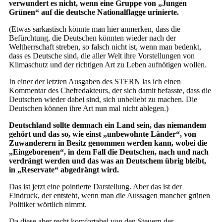
verwundert es nicht, wenn eine Gruppe von „Jungen
Grünen“ auf die deutsche Nationalflagge urinierte.
(Etwas sarkastisch könnte man hier anmerken, dass die
Befürchtung, die Deutschen könnten wieder nach der
Weltherrschaft streben, so falsch nicht ist, wenn man bedenkt,
dass es Deutsche sind, die aller Welt ihre Vorstellungen von
Klimaschutz und der richtigen Art zu Leben aufnötigen wollen.
In einer der letzten Ausgaben des STERN las ich einen
Kommentar des Chefredakteurs, der sich damit befasste, dass die
Deutschen wieder dabei sind, sich unbeliebt zu machen. Die
Deutschen können ihre Art nun mal nicht ablegen.)
Deutschland sollte demnach ein Land sein, das niemandem
gehört und das so, wie einst „unbewohnte Länder“, von
Zuwanderern in Besitz genommen werden kann, wobei die
„Eingeborenen“, in dem Fall die Deutschen, nach und nach
verdrängt werden und das was an Deutschem übrig bleibt,
in „Reservate“ abgedrängt wird.
Das ist jetzt eine pointierte Darstellung. Aber das ist der
Eindruck, der entsteht, wenn man die Aussagen mancher grünen
Politiker wörtlich nimmt.
Da diese aber recht komfortabel von den Steuern der