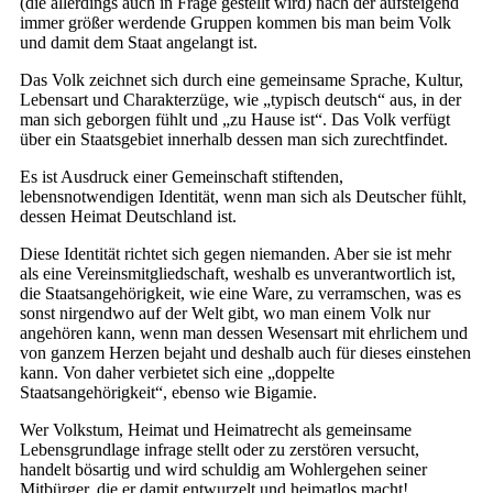
(die allerdings auch in Frage gestellt wird) nach der aufsteigend
immer größer werdende Gruppen kommen bis man beim Volk
und damit dem Staat angelangt ist.
Das Volk zeichnet sich durch eine gemeinsame Sprache, Kultur,
Lebensart und Charakterzüge, wie „typisch deutsch“ aus, in der
man sich geborgen fühlt und „zu Hause ist“. Das Volk verfügt
über ein Staatsgebiet innerhalb dessen man sich zurechtfindet.
Es ist Ausdruck einer Gemeinschaft stiftenden,
lebensnotwendigen Identität, wenn man sich als Deutscher fühlt,
dessen Heimat Deutschland ist.
Diese Identität richtet sich gegen niemanden. Aber sie ist mehr
als eine Vereinsmitgliedschaft, weshalb es unverantwortlich ist,
die Staatsangehörigkeit, wie eine Ware, zu verramschen, was es
sonst nirgendwo auf der Welt gibt, wo man einem Volk nur
angehören kann, wenn man dessen Wesensart mit ehrlichem und
von ganzem Herzen bejaht und deshalb auch für dieses einstehen
kann. Von daher verbietet sich eine „doppelte
Staatsangehörigkeit“, ebenso wie Bigamie.
Wer Volkstum, Heimat und Heimatrecht als gemeinsame
Lebensgrundlage infrage stellt oder zu zerstören versucht,
handelt bösartig und wird schuldig am Wohlergehen seiner
Mitbürger, die er damit entwurzelt und heimatlos macht!