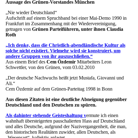
Aussage des Grünen-Vorstandes München
„Nie wieder Deutschland“
Aufschrift auf einem Spruchband bei einer Mai-Demo 1990 in
Frankfurt im Zusammenhang mit der Wiedervereinigung,
getragen von
Grünen Parteiführern, unter ihnen Claudia
Roth
„Ich denke, dass die Christlich-abendländische Kultur als
solche nicht existiert. Vielmehr wird sie konstruiert, um
andere Gruppen von ihr auszuschließen.“
Aus einem Brief des
Cem Özdemir
Mitarbeiters Leon
Schwettler, von den Grünen, vom 03.02.2010
„Der deutsche Nachwuchs heißt jetzt Mustafa, Giovanni und
Ali.“
Cem Özdemir auf dem Grünen-Parteitag 1998 in Bonn
Aus diesen Zitaten ist eine deutliche Abneigung gegenüber
Deutschland und den Deutschen zu spüren.
Als dahinter stehende Geisteshaltung v
ermute ich einen
wahnhaft übersteigerten pauschalierten Hass auf Deutschland
und alles Deutsche, aufgrund der Nazivergangenheit, die man,
den historischen Realitäten zuwider, allen Deutschen, als
„Wesensart“, kollektiv anlastet.