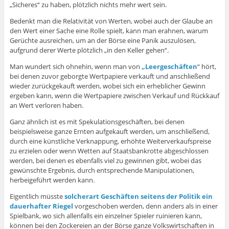
„Sicheres“ zu haben, plötzlich nichts mehr wert sein.
Bedenkt man die Relativität von Werten, wobei auch der Glaube an
den Wert einer Sache eine Rolle spielt, kann man erahnen, warum
Gerüchte ausreichen, um an der Börse eine Panik auszulösen,
aufgrund derer Werte plötzlich „in den Keller gehen“.
Man wundert sich ohnehin, wenn man von
„Leergeschäften
“ hört,
bei denen zuvor geborgte Wertpapiere verkauft und anschließend
wieder zurückgekauft werden, wobei sich ein erheblicher Gewinn
ergeben kann, wenn die Wertpapiere zwischen Verkauf und Rückkauf
an Wert verloren haben.
Ganz ähnlich ist es mit Spekulationsgeschäften, bei denen
beispielsweise ganze Ernten aufgekauft werden, um anschließend,
durch eine künstliche Verknappung, erhöhte Weiterverkaufspreise
zu erzielen oder wenn Wetten auf Staatsbankrotte abgeschlossen
werden, bei denen es ebenfalls viel zu gewinnen gibt, wobei das
gewünschte Ergebnis, durch entsprechende Manipulationen,
herbeigeführt werden kann.
Eigentlich müsste
solcherart Geschäften seitens der Politik ein
dauerhafter Riegel
vorgeschoben werden, denn anders als in einer
Spielbank, wo sich allenfalls ein einzelner Spieler ruinieren kann,
können bei den Zockereien an der Börse ganze Volkswirtschaften in