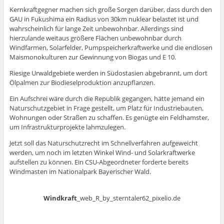
Kernkraftgegner machen sich große Sorgen darüber, dass durch den
GAU in Fukushima ein Radius von 30km nuklear belastet ist und
wahrscheinlich für lange Zeit unbewohnbar. Allerdings sind
hierzulande weitaus größere Flächen unbewohnbar durch
Windfarmen, Solarfelder, Pumpspeicherkraftwerke und die endlosen
Maismonokulturen zur Gewinnung von Biogas und E 10.
Riesige Urwaldgebiete werden in Südostasien abgebrannt, um dort
Ölpalmen zur Biodieselproduktion anzupflanzen.
Ein Aufschrei wäre durch die Republik gegangen, hätte jemand ein
Naturschutzgebiet in Frage gestellt, um Platz für Industriebauten,
Wohnungen oder Straßen zu schaffen. Es genügte ein Feldhamster,
um Infrastrukturprojekte lahmzulegen.
Jetzt soll das Naturschutzrecht im Schnellverfahren aufgeweicht
werden, um noch im letzten Winkel Wind- und Solarkraftwerke
aufstellen zu können. Ein CSU-Abgeordneter forderte bereits
Windmasten im Nationalpark Bayerischer Wald.
Windkraft
_web_R_by_sterntaler62_pixelio.de