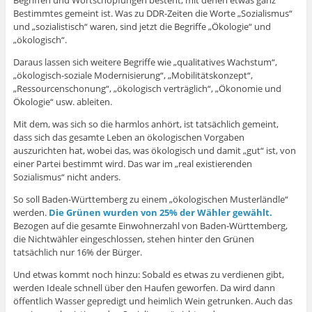
Begriffen und Wortschöpfungen besteht, mit denen etwas ganz
Bestimmtes gemeint ist. Was zu DDR-Zeiten die Worte „Sozialismus“
und „sozialistisch“ waren, sind jetzt die Begriffe „Ökologie“ und
„ökologisch“.
Daraus lassen sich weitere Begriffe wie „qualitatives Wachstum“,
„ökologisch-soziale Modernisierung“, „Mobilitätskonzept“,
„Ressourcenschonung“, „ökologisch verträglich“, „Ökonomie und
Ökologie“ usw. ableiten.
Mit dem, was sich so die harmlos anhört, ist tatsächlich gemeint,
dass sich das gesamte Leben an ökologischen Vorgaben
auszurichten hat, wobei das, was ökologisch und damit „gut“ ist, von
einer Partei bestimmt wird. Das war im „real existierenden
Sozialismus“ nicht anders.
So soll Baden-Württemberg zu einem „ökologischen Musterländle“
werden.
Die Grünen wurden von 25% der Wähler gewählt.
Bezogen auf die gesamte Einwohnerzahl von Baden-Württemberg,
die Nichtwähler eingeschlossen, stehen hinter den Grünen
tatsächlich nur 16% der Bürger.
Und etwas kommt noch hinzu: Sobald es etwas zu verdienen gibt,
werden Ideale schnell über den Haufen geworfen. Da wird dann
öffentlich Wasser gepredigt und heimlich Wein getrunken. Auch das