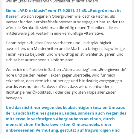
war im „real existierenden Sozialismus“ nicht anders.
Siehe „ARD-exklusiv“ vom 17.9.2011, 21:45, „Rot-grün macht
Kasse“,
wo sich sogar ein Obergrüner, wie Joschka Fischer, als
Berater für den Kernkraftbefürworter REW engagiert hat. In der Tat
wäre die Kernkraft, sieht man die völlig neuen Techniken, die es
mittlerweile gibt, weiterhin eine vernünftige Alternative.
Daran zeigt sich, dass Passivverhalten und Leichtgläubigkeit
ausreichen, um Minderheiten an die Macht zu bringen, fragwürdige
Techniken zu bejubeln und wie wichtig es ist, wählen zu gehen und
sich selbst ausreichend zu informieren.
Wenn ich die Parolen in Sachen „Atomausstieg“ und „Energiewende“
höre und sie den realen Fakten gegenüberstelle, wird für mich
erkennbar, dass ziemlich unüberlegt und blindwütig vorgegangen
wurde, was nur den Schluss zulässt, dass wir uns entweder in
Richtung einer Ökodiktatur oder des größten Flops aller Zeiten
bewegen.
Und das nicht nur wegen des beabsichtigten totalen Umbaus
der Landschaft eines ganzen Landes, sondern auch wegen des
mittlerweile verfestigten Aberglaubens an einen, durch
menschlichen Einfluss bewirkten Klimawandels, einer
unbewiesenen Vermutung, gestützt auf fragwürdigen und