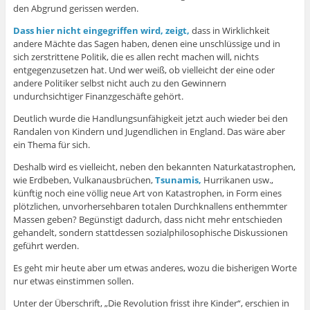
den Abgrund gerissen werden.
Dass hier nicht eingegriffen wird, zeigt,
dass in Wirklichkeit
andere Mächte das Sagen haben, denen eine unschlüssige und in
sich zerstrittene Politik, die es allen recht machen will, nichts
entgegenzusetzen hat. Und wer weiß, ob vielleicht der eine oder
andere Politiker selbst nicht auch zu den Gewinnern
undurchsichtiger Finanzgeschäfte gehört.
Deutlich wurde die Handlungsunfähigkeit jetzt auch wieder bei den
Randalen von Kindern und Jugendlichen in England. Das wäre aber
ein Thema für sich.
Deshalb wird es vielleicht, neben den bekannten Naturkatastrophen,
wie Erdbeben, Vulkanausbrüchen,
Tsunamis,
Hurrikanen usw.,
künftig noch eine völlig neue Art von Katastrophen, in Form eines
plötzlichen, unvorhersehbaren totalen Durchknallens enthemmter
Massen geben? Begünstigt dadurch, dass nicht mehr entschieden
gehandelt, sondern stattdessen sozialphilosophische Diskussionen
geführt werden.
Es geht mir heute aber um etwas anderes, wozu die bisherigen Worte
nur etwas einstimmen sollen.
Unter der Überschrift, „Die Revolution frisst ihre Kinder“, erschien in