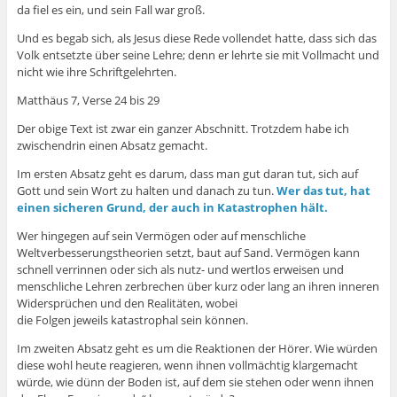
da fiel es ein, und sein Fall war groß.
Und es begab sich, als Jesus diese Rede vollendet hatte, dass sich das
Volk entsetzte über seine Lehre; denn er lehrte sie mit Vollmacht und
nicht wie ihre Schriftgelehrten.
Matthäus 7, Verse 24 bis 29
Der obige Text ist zwar ein ganzer Abschnitt. Trotzdem habe ich
zwischendrin einen Absatz gemacht.
Im ersten Absatz geht es darum, dass man gut daran tut, sich auf
Gott und sein Wort zu halten und danach zu tun.
Wer das tut, hat
einen sicheren Grund, der auch in Katastrophen hält.
Wer hingegen auf sein Vermögen oder auf menschliche
Weltverbesserungstheorien setzt, baut auf Sand. Vermögen kann
schnell verrinnen oder sich als nutz- und wertlos erweisen und
menschliche Lehren zerbrechen über kurz oder lang an ihren inneren
Widersprüchen und den Realitäten, wobei
die Folgen jeweils katastrophal sein können.
Im zweiten Absatz geht es um die Reaktionen der Hörer. Wie würden
diese wohl heute reagieren, wenn ihnen vollmächtig klargemacht
würde, wie dünn der Boden ist, auf dem sie stehen oder wenn ihnen