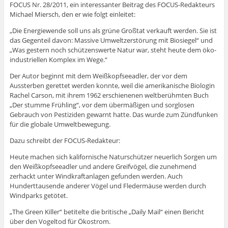
FOCUS Nr. 28/2011, ein interessanter Beitrag des FOCUS-Redakteurs
Michael Miersch, den er wie folgt einleitet:
„Die Energiewende soll uns als grüne Großtat verkauft werden. Sie ist
das Gegenteil davon: Massive Umweltzerstörung mit Biosiegel“ und
„Was gestern noch schützenswerte Natur war, steht heute dem öko-
industriellen Komplex im Wege.“
Der Autor beginnt mit dem Weißkopfseeadler, der vor dem
Aussterben gerettet werden konnte, weil die amerikanische Biologin
Rachel Carson, mit ihrem 1962 erschienenen weltberühmten Buch
„Der stumme Frühling“, vor dem übermäßigen und sorglosen
Gebrauch von Pestiziden gewarnt hatte. Das wurde zum Zündfunken
für die globale Umweltbewegung.
Dazu schreibt der FOCUS-Redakteur:
Heute machen sich kalifornische Naturschützer neuerlich Sorgen um
den Weißkopfseeadler und andere Greifvögel, die zunehmend
zerhackt unter Windkraftanlagen gefunden werden. Auch
Hunderttausende anderer Vögel und Fledermäuse werden durch
Windparks getötet.
„The Green Killer“ betitelte die britische „Daily Mail“ einen Bericht
über den Vogeltod für Ökostrom.