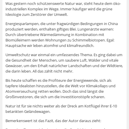
Was gestern noch schützenswerte Natur war, steht heute dem öko-
industriellen Komplex im Wege. Immer häufiger wird die grüne
Ideologie zum Zerstörer der Umwelt.
Energiesparlampen, die unter fragwürdigen Bedingungen in China
produziert werden, enthalten giftiges Blei. Lungenärzte warnen:
Durch übertriebene Wärmedämmung in Kombination mit
Biomülleimern werden Wohnungen zu Schimmelbiotopen. Egal:
Hauptsache wir leben atomfrei und klimafreundlich.
Umweltschutz war einmal ein umfassendes Thema. Es ging dabei um
die Gesundheit der Menschen, um saubere Luft, Wälder und vitale
Gewässer, um den Erhalt natürlicher Landschaften und der Wildtiere,
die darin leben. All das zählt nicht mehr.
Bis heute schaffen es die Profiteure der Energiewende, sich als
tapfere Idealisten hinzustellen, die die Welt vor Klimakollaps und
Atomverseuchung retten wollen. Doch das sind längst die
Großinvestoren, die sich um die Investitionstöpfe scharen.
Natur ist für sie nichts weiter als der Dreck am Kotflügel ihrer E-10
betankten Geländewagen.
Bemerkenswert ist das Fazit, das der Autor daraus zieht: