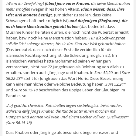
„Wenn ihr Zweifel hegt
(über) jene eurer Frauen
, die keine Menstruation
mehr erhoffen
(wegen ihres hohen Alters),
(dann wisset, dass) ihre
Frist drei Monate beträgt,
(um sicher zu stellen, dass keine
Schwangerschaft mehr möglich ist)
und diejenigen (Ehefrauen), die
noch keine Menstruation gehabt haben
(das bedeutet, dass
Muslime Kinder heiraten dürfen, die noch nicht die Pubertät erreicht
haben, bzw. noch keine Menstruation haben).
Für die Schwangeren
soll die Frist solange dauern, bis sie das Kind zur Welt gebracht haben.
(Das bedeutet, dass nach dieser Frist, die verbindlich für die
islamische Rechtssprechung ist, die Scheidung möglich ist). Im
islamischen Paradies hatte Mohammed seinen Anhängern
versprochen, nicht nur 72 Jungefrauen als Belohnung von Allah zu
erhalten, sondern auch Jünglinge und Knaben. In
Sure 52,20
und
Sure
56,22-23*
steht für Jungfrauen das Wort Huris. Diese Bezeichnung
kann eine männliche oder weibliche Bedeutung haben.
Sure 52,24*
und
Sure 56,15-18
beschreiben das üppige Leben der Gläubigen im
Paradies so:
„Auf golddurchwirkten Ruhebetten liegen sie behaglich beieinander,
während ewig junge Knaben die Runde unter ihnen machen mit
Humpen und Kannen voll Wein und einem Becher voll von Quellwasser“.
(Sure 56,15-18)
Dass Knaben oder Jünglinge als besonders begehrenswert und