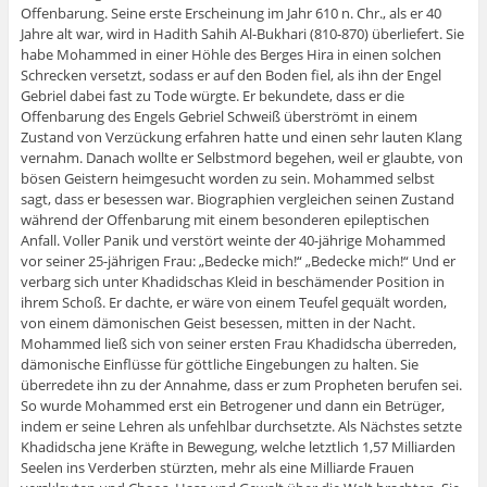
Offenbarung. Seine erste Erscheinung im Jahr 610 n. Chr., als er 40
Jahre alt war, wird in Hadith Sahih Al-Bukhari (810-870) überliefert. Sie
habe Mohammed in einer Höhle des Berges Hira in einen solchen
Schrecken versetzt, sodass er auf den Boden fiel, als ihn der Engel
Gebriel dabei fast zu Tode würgte. Er bekundete, dass er die
Offenbarung des Engels Gebriel Schweiß überströmt in einem
Zustand von Verzückung erfahren hatte und einen sehr lauten Klang
vernahm. Danach wollte er Selbstmord begehen, weil er glaubte, von
bösen Geistern heimgesucht worden zu sein. Mohammed selbst
sagt, dass er besessen war. Biographien vergleichen seinen Zustand
während der Offenbarung mit einem besonderen epileptischen
Anfall. Voller Panik und verstört weinte der 40-jährige Mohammed
vor seiner 25-jährigen Frau: „Bedecke mich!“ „Bedecke mich!“ Und er
verbarg sich unter Khadidschas Kleid in beschämender Position in
ihrem Schoß. Er dachte, er wäre von einem Teufel gequält worden,
von einem dämonischen Geist besessen, mitten in der Nacht.
Mohammed ließ sich von seiner ersten Frau Khadidscha überreden,
dämonische Einflüsse für göttliche Eingebungen zu halten. Sie
überredete ihn zu der Annahme, dass er zum Propheten berufen sei.
So wurde Mohammed erst ein Betrogener und dann ein Betrüger,
indem er seine Lehren als unfehlbar durchsetzte. Als Nächstes setzte
Khadidscha jene Kräfte in Bewegung, welche letztlich 1,57 Milliarden
Seelen ins Verderben stürzten, mehr als eine Milliarde Frauen