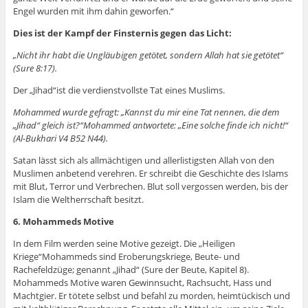
Engel wurden mit ihm dahin geworfen.“
Dies ist der Kampf der Finsternis gegen das Licht:
„Nicht ihr habt die Ungläubigen getötet, sondern Allah hat sie getötet“
(Sure 8:17).
Der „Jihad“ist die verdienstvollste Tat eines Muslims.
Mohammed wurde gefragt: „Kannst du mir eine Tat nennen, die dem
„Jihad“ gleich ist?“Mohammed antwortete: „Eine solche finde ich nicht!“
(Al-Bukhari V4 B52 N44).
Satan lässt sich als allmächtigen und allerlistigsten Allah von den
Muslimen anbetend verehren. Er schreibt die Geschichte des Islams
mit Blut, Terror und Verbrechen. Blut soll vergossen werden, bis der
Islam die Weltherrschaft besitzt.
6. Mohammeds Motive
In dem Film werden seine Motive gezeigt. Die „Heiligen
Kriege“Mohammeds sind Eroberungskriege, Beute- und
Rachefeldzüge; genannt „Jihad“ (Sure der Beute, Kapitel 8).
Mohammeds Motive waren Gewinnsucht, Rachsucht, Hass und
Machtgier. Er tötete selbst und befahl zu morden, heimtückisch und