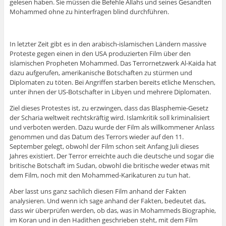
gelesen haben. Sie müssen die Befehle Allahs und seines Gesandten
Mohammed ohne zu hinterfragen blind durchführen.
In letzter Zeit gibt es in den arabisch-islamischen Ländern massive
Proteste gegen einen in den USA produzierten Film über den
islamischen Propheten Mohammed. Das Terrornetzwerk Al-Kaida hat
dazu aufgerufen, amerikanische Botschaften zu stürmen und
Diplomaten zu töten. Bei Angriffen starben bereits etliche Menschen,
unter ihnen der US-Botschafter in Libyen und mehrere Diplomaten.
Ziel dieses Protestes ist, zu erzwingen, dass das Blasphemie-Gesetz
der Scharia weltweit rechtskräftig wird. Islamkritik soll kriminalisiert
und verboten werden. Dazu wurde der Film als willkommener Anlass
genommen und das Datum des Terrors wieder auf den 11.
September gelegt, obwohl der Film schon seit Anfang Juli dieses
Jahres existiert. Der Terror erreichte auch die deutsche und sogar die
britische Botschaft im Sudan, obwohl die britische weder etwas mit
dem Film, noch mit den Mohammed-Karikaturen zu tun hat.
Aber lasst uns ganz sachlich diesen Film anhand der Fakten
analysieren. Und wenn ich sage anhand der Fakten, bedeutet das,
dass wir überprüfen werden, ob das, was in Mohammeds Biographie,
im Koran und in den Hadithen geschrieben steht, mit dem Film