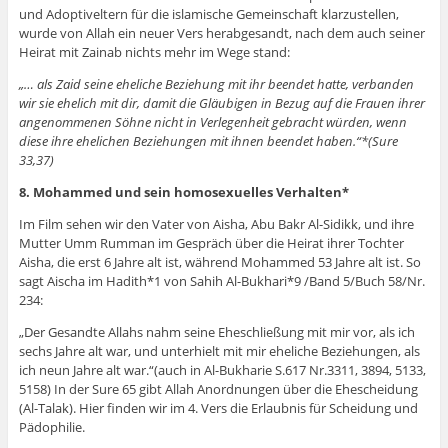
und Adoptiveltern für die islamische Gemeinschaft klarzustellen,
wurde von Allah ein neuer Vers herabgesandt, nach dem auch seiner
Heirat mit Zainab nichts mehr im Wege stand:
„… als Zaid seine eheliche Beziehung mit ihr beendet hatte, verbanden
wir sie ehelich mit dir, damit die Gläubigen in Bezug auf die Frauen ihrer
angenommenen Söhne nicht in Verlegenheit gebracht würden, wenn
diese ihre ehelichen Beziehungen mit ihnen beendet haben.“*(Sure
33,37)
8. Mohammed und sein homosexuelles Verhalten*
Im Film sehen wir den Vater von Aisha, Abu Bakr Al-Sidikk, und ihre
Mutter Umm Rumman im Gespräch über die Heirat ihrer Tochter
Aisha, die erst 6 Jahre alt ist, während Mohammed 53 Jahre alt ist. So
sagt Aischa im Hadith*1 von Sahih Al-Bukhari*9 /Band 5/Buch 58/Nr.
234:
„Der Gesandte Allahs nahm seine Eheschließung mit mir vor, als ich
sechs Jahre alt war, und unterhielt mit mir eheliche Beziehungen, als
ich neun Jahre alt war.“(auch in Al-Bukharie S.617 Nr.3311, 3894, 5133,
5158) In der Sure 65 gibt Allah Anordnungen über die Ehescheidung
(Al-Talak). Hier finden wir im 4. Vers die Erlaubnis für Scheidung und
Pädophilie.