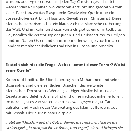
wurden; oder Ägypten, wo fast jeden Tag Christen geschlachtet
werden; den Philippinen, wo Pastoren entführt und getötet werden;
ja, bis Pakistan, wo das Blasphemie-Gesetz eine Quelle oder ein
vorgeschobenes Alibi für Hass und Gewalt gegen Christen ist. Dieser
islamische Terrorismus hat ein klares Ziel: Die islamische Eroberung
der Welt. Und im Rahmen dieses Fernziels gibt es ein unmittelbares
Ziel, nämlich die Zerstörung des Juden- und Christentums im Heiligen
Land, im Nahen Osten und dann, mehr oder weniger, auch in allen
Ländern mit alter christlicher Tradition in Europa und Amerika.
Es stellt sich hier die Frage: Woher kommt dieser Terror? Wo ist
seine Quelle?
Koran und Hadith, die „Überlieferung“ von Mohammed und seiner
Biographie, sind die eigentlichen Ursachen des weltweiten
islamischen Terrorismus. Wer ein gläubiger Muslim ist, muss die
Gesetzte und Befehle Allahs blind und ohne nachzudenken erfüllen.
Im Koran gibt es 206 Stellen, die zur Gewalt gegen die „Kuffar“
aufrufen und Muslime zur Verbreitung des Islam auffordern, auch
mit Gewalt. Hier nur ein paar Beispiele:
„Tötet die (Muschrikeen) die Götzendiener, die Trinitarier: (die an die
Dreieinigkeit glauben) wo ihr sie findet, und ergreift sie und belagert sie