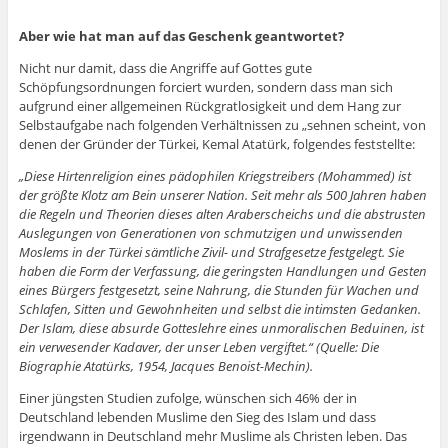
Aber wie hat man auf das Geschenk geantwortet?
Nicht nur damit, dass die Angriffe auf Gottes gute
Schöpfungsordnungen forciert wurden, sondern dass man sich
aufgrund einer allgemeinen Rückgratlosigkeit und dem Hang zur
Selbstaufgabe nach folgenden Verhältnissen zu „sehnen scheint, von
denen der Gründer der Türkei, Kemal Atatürk, folgendes feststellte:
„Diese Hirtenreligion eines pädophilen Kriegstreibers (Mohammed) ist
der größte Klotz am Bein unserer Nation. Seit mehr als 500 Jahren haben
die Regeln und Theorien dieses alten Araberscheichs und die abstrusten
Auslegungen von Generationen von schmutzigen und unwissenden
Moslems in der Türkei sämtliche Zivil- und Strafgesetze festgelegt. Sie
haben die Form der Verfassung, die geringsten Handlungen und Gesten
eines Bürgers festgesetzt, seine Nahrung, die Stunden für Wachen und
Schlafen, Sitten und Gewohnheiten und selbst die intimsten Gedanken.
Der Islam, diese absurde Gotteslehre eines unmoralischen Beduinen, ist
ein verwesender Kadaver, der unser Leben vergiftet.“ (Quelle: Die
Biographie Atatürks, 1954, Jacques Benoist-Mechin).
Einer jüngsten Studien zufolge, wünschen sich 46% der in
Deutschland lebenden Muslime den Sieg des Islam und dass
irgendwann in Deutschland mehr Muslime als Christen leben. Das