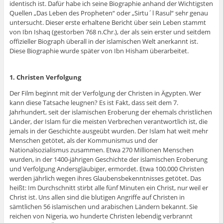
identisch ist. Dafür habe ich seine Biographie anhand der Wichtigsten
Quellen „Das Leben des Propheten“ oder „Sirtu´l Rasul“ sehr genau
untersucht. Dieser erste erhaltene Bericht über sein Leben stammt
von Ibn Ishaq (gestorben 768 n.Chr.), der als sein erster und seitdem
offizieller Biograph überall in der islamischen Welt anerkannt ist.
Diese Biographie wurde später von Ibn Hisham überarbeitet.
1. Christen Verfolgung
Der Film beginnt mit der Verfolgung der Christen in Ägypten. Wer
kann diese Tatsache leugnen? Es ist Fakt, dass seit dem 7.
Jahrhundert, seit der islamischen Eroberung der ehemals christlichen
Länder, der Islam für die meisten Verbrechen verantwortlich ist, die
jemals in der Geschichte ausgeübt wurden. Der Islam hat weit mehr
Menschen getötet, als der Kommunismus und der
Nationalsozialismus zusammen. Etwa 270 Millionen Menschen
wurden, in der 1400-jährigen Geschichte der islamischen Eroberung
und Verfolgung Andersgläubiger, ermordet. Etwa 100.000 Christen
werden jährlich wegen ihres Glaubensbekenntnisses getötet. Das
heißt: Im Durchschnitt stirbt alle fünf Minuten ein Christ, nur weil er
Christ ist. Uns allen sind die blutigen Angriffe auf Christen in
sämtlichen 56 islamischen und arabischen Ländern bekannt. Sie
reichen von Nigeria, wo hunderte Christen lebendig verbrannt