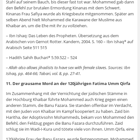
Stahl auf seinem Bauch, bis dieser fast tot war. Mohammed gab dann
den Befehl zur brutalen Ermordung Kinanas mit dem Schwert.
Kinanas Frau Safiya wurde als Kriegsbeute mitgenommen. Später am
selben Abend hielt Mohammed die Karawane der Muslime aus
Khaibar an, um die Ehe mit ihr zu vollziehen.
– Ibn Ishaq: Das Leben des Propheten. Übersetzung aus dem
Arabischen von Gernot Rotter. Kandern, 2004. S. 160 – Ibn Ishaq* auf
Arabisch Seite 511 515
– Hadith Sahih Buchari* 5.59.522 – 524
– Allah also allows jihadists to have sex with female slaves.
Sources: Ibn
Ishaq, pp. 464-66; Tabari, vol. 8, pp. 27-41.
11. Der grausame Mord an der 120jährigen Fatima Umm Qirfa
Im Zusammenhang mit der Vernichtung der jüdischen Stämme in
der Hochburg Khaibar führte Mohammed auch Krieg gegen einen
anderen Stamm, die Banu Fazara. Sie standen offenbar im Verdacht,
mit den Juden von Khaibar im Kampf kooperiert zu haben. Zaid bin
Haritha, der Adoptivsohn Mohammeds, bekam von Mohammed den
Befehl, den Feldzug gegen die Banu Fazara durchzuführen. Zaid
schlug sie im Wadi-I-Kura und tötete viele von ihnen. Umm Qirfa, eine
120jährige Frau der Banu Fazara, wurde festgenommen. Mohammed