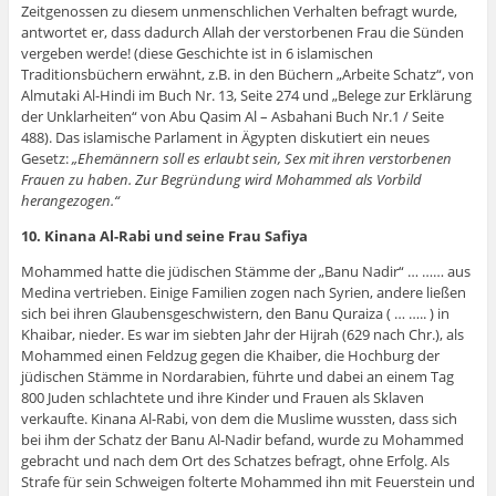
Zeitgenossen zu diesem unmenschlichen Verhalten befragt wurde,
antwortet er, dass dadurch Allah der verstorbenen Frau die Sünden
vergeben werde! (diese Geschichte ist in 6 islamischen
Traditionsbüchern erwähnt, z.B. in den Büchern „Arbeite Schatz“, von
Almutaki Al-Hindi im Buch Nr. 13, Seite 274 und „Belege zur Erklärung
der Unklarheiten“ von Abu Qasim Al – Asbahani Buch Nr.1 / Seite
488). Das islamische Parlament in Ägypten diskutiert ein neues
Gesetz:
„Ehemännern soll es erlaubt sein, Sex mit ihren verstorbenen
Frauen zu haben. Zur Begründung wird Mohammed als Vorbild
herangezogen.“
10. Kinana Al-Rabi und seine Frau Safiya
Mohammed hatte die jüdischen Stämme der „Banu Nadir“ … …… aus
Medina vertrieben. Einige Familien zogen nach Syrien, andere ließen
sich bei ihren Glaubensgeschwistern, den Banu Quraiza ( … ….. ) in
Khaibar, nieder. Es war im siebten Jahr der Hijrah (629 nach Chr.), als
Mohammed einen Feldzug gegen die Khaiber, die Hochburg der
jüdischen Stämme in Nordarabien, führte und dabei an einem Tag
800 Juden schlachtete und ihre Kinder und Frauen als Sklaven
verkaufte. Kinana Al-Rabi, von dem die Muslime wussten, dass sich
bei ihm der Schatz der Banu Al-Nadir befand, wurde zu Mohammed
gebracht und nach dem Ort des Schatzes befragt, ohne Erfolg. Als
Strafe für sein Schweigen folterte Mohammed ihn mit Feuerstein und