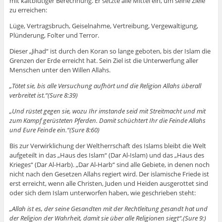
mit kaltblütiger Berechnung. Er setzte alle Mittel ein, um seine Ziele
zu erreichen:
Lüge, Vertragsbruch, Geiselnahme, Vertreibung, Vergewaltigung,
Plünderung, Folter und Terror.
Dieser „Jihad“ ist durch den Koran so lange geboten, bis der Islam die
Grenzen der Erde erreicht hat. Sein Ziel ist die Unterwerfung aller
Menschen unter den Willen Allahs.
„Tötet sie, bis alle Versuchung aufhört und die Religion Allahs überall
verbreitet ist.“(Sure 8:39)
„Und rüstet gegen sie, wozu Ihr imstande seid mit Streitmacht und mit
zum Kampf gerüsteten Pferden. Damit schüchtert Ihr die Feinde Allahs
und Eure Feinde ein.“(Sure 8:60)
Bis zur Verwirklichung der Weltherrschaft des Islams bleibt die Welt
aufgeteilt in das „Haus des Islam“ (Dar Al-Islam) und das „Haus des
Krieges“ (Dar Al-Harb). „Dar Al-Harb“ sind alle Gebiete, in denen noch
nicht nach den Gesetzen Allahs regiert wird. Der islamische Friede ist
erst erreicht, wenn alle Christen, Juden und Heiden ausgerottet sind
oder sich dem Islam unterworfen haben, wie geschrieben steht:
„Allah ist es, der seine Gesandten mit der Rechtleitung gesandt hat und
der Religion der Wahrheit, damit sie über alle Religionen siegt“.(Sure 9:)