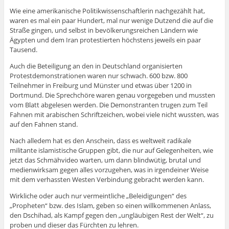
Wie eine amerikanische Politikwissenschaftlerin nachgezählt hat,
waren es mal ein paar Hundert, mal nur wenige Dutzend die auf die
Straße gingen, und selbst in bevölkerungsreichen Ländern wie
Ägypten und dem Iran protestierten höchstens jeweils ein paar
Tausend.
Auch die Beteiligung an den in Deutschland organisierten
Protestdemonstrationen waren nur schwach. 600 bzw. 800
Teilnehmer in Freiburg und Münster und etwas über 1200 in
Dortmund. Die Sprechchöre waren genau vorgegeben und mussten
vom Blatt abgelesen werden. Die Demonstranten trugen zum Teil
Fahnen mit arabischen Schriftzeichen, wobei viele nicht wussten, was
auf den Fahnen stand.
Nach alledem hat es den Anschein, dass es weltweit radikale
militante islamistische Gruppen gibt, die nur auf Gelegenheiten, wie
jetzt das Schmähvideo warten, um dann blindwütig, brutal und
medienwirksam gegen alles vorzugehen, was in irgendeiner Weise
mit dem verhassten Westen Verbindung gebracht werden kann.
Wirkliche oder auch nur vermeintliche „Beleidigungen“ des
„Propheten“ bzw. des Islam, geben so einen willkommenen Anlass,
den Dschihad, als Kampf gegen den „ungläubigen Rest der Welt“, zu
proben und dieser das Fürchten zu lehren.