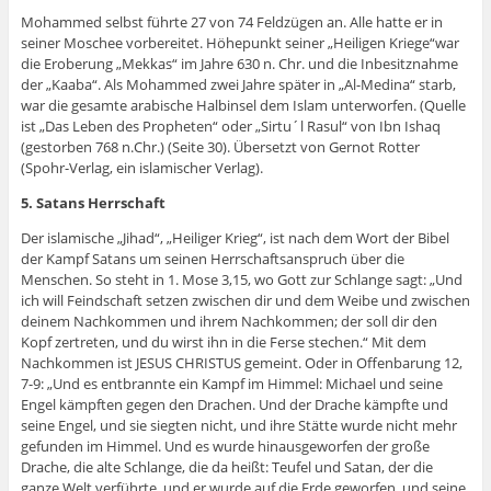
Mohammed selbst führte 27 von 74 Feldzügen an. Alle hatte er in
seiner Moschee vorbereitet. Höhepunkt seiner „Heiligen Kriege“war
die Eroberung „Mekkas“ im Jahre 630 n. Chr. und die Inbesitznahme
der „Kaaba“. Als Mohammed zwei Jahre später in „Al-Medina“ starb,
war die gesamte arabische Halbinsel dem Islam unterworfen. (Quelle
ist „Das Leben des Propheten“ oder „Sirtu´l Rasul“ von Ibn Ishaq
(gestorben 768 n.Chr.) (Seite 30). Übersetzt von Gernot Rotter
(Spohr-Verlag, ein islamischer Verlag).
5. Satans Herrschaft
Der islamische „Jihad“, „Heiliger Krieg“, ist nach dem Wort der Bibel
der Kampf Satans um seinen Herrschaftsanspruch über die
Menschen. So steht in 1. Mose 3,15, wo Gott zur Schlange sagt: „Und
ich will Feindschaft setzen zwischen dir und dem Weibe und zwischen
deinem Nachkommen und ihrem Nachkommen; der soll dir den
Kopf zertreten, und du wirst ihn in die Ferse stechen.“ Mit dem
Nachkommen ist JESUS CHRISTUS gemeint. Oder in Offenbarung 12,
7-9: „Und es entbrannte ein Kampf im Himmel: Michael und seine
Engel kämpften gegen den Drachen. Und der Drache kämpfte und
seine Engel, und sie siegten nicht, und ihre Stätte wurde nicht mehr
gefunden im Himmel. Und es wurde hinausgeworfen der große
Drache, die alte Schlange, die da heißt: Teufel und Satan, der die
ganze Welt verführte, und er wurde auf die Erde geworfen, und seine