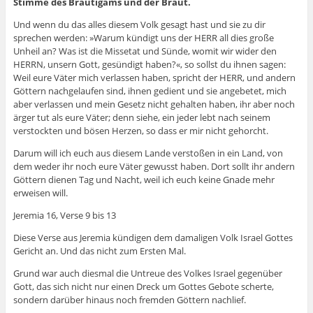
Stimme des Bräutigams und der Braut.
Und wenn du das alles diesem Volk gesagt hast und sie zu dir
sprechen werden: »Warum kündigt uns der HERR all dies große
Unheil an? Was ist die Missetat und Sünde, womit wir wider den
HERRN, unsern Gott, gesündigt haben?«, so sollst du ihnen sagen:
Weil eure Väter mich verlassen haben, spricht der HERR, und andern
Göttern nachgelaufen sind, ihnen gedient und sie angebetet, mich
aber verlassen und mein Gesetz nicht gehalten haben, ihr aber noch
ärger tut als eure Väter; denn siehe, ein jeder lebt nach seinem
verstockten und bösen Herzen, so dass er mir nicht gehorcht.
Darum will ich euch aus diesem Lande verstoßen in ein Land, von
dem weder ihr noch eure Väter gewusst haben. Dort sollt ihr andern
Göttern dienen Tag und Nacht, weil ich euch keine Gnade mehr
erweisen will.
Jeremia 16, Verse 9 bis 13
Diese Verse aus Jeremia kündigen dem damaligen Volk Israel Gottes
Gericht an. Und das nicht zum Ersten Mal.
Grund war auch diesmal die Untreue des Volkes Israel gegenüber
Gott, das sich nicht nur einen Dreck um Gottes Gebote scherte,
sondern darüber hinaus noch fremden Göttern nachlief.