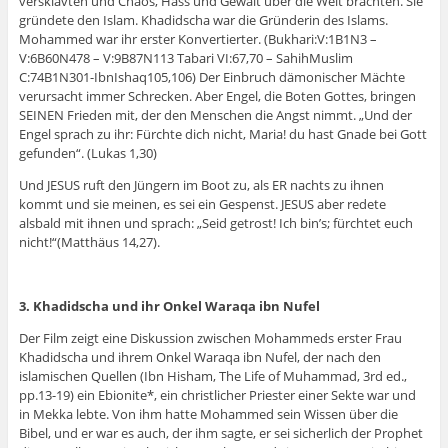
versklavten und Chaos, Hass und Gewalt über die Welt brachten. Sie
gründete den Islam. Khadidscha war die Gründerin des Islams.
Mohammed war ihr erster Konvertierter. (Bukhari:V:1B1N3 –
V:6B60N478 – V:9B87N113 Tabari VI:67,70 – SahihMuslim
C:74B1N301-IbnIshaq105,106) Der Einbruch dämonischer Mächte
verursacht immer Schrecken. Aber Engel, die Boten Gottes, bringen
SEINEN Frieden mit, der den Menschen die Angst nimmt. „Und der
Engel sprach zu ihr: Fürchte dich nicht, Maria! du hast Gnade bei Gott
gefunden“. (Lukas 1,30)
Und JESUS ruft den Jüngern im Boot zu, als ER nachts zu ihnen
kommt und sie meinen, es sei ein Gespenst. JESUS aber redete
alsbald mit ihnen und sprach: „Seid getrost! Ich bin’s; fürchtet euch
nicht!“(Matthäus 14,27).
3. Khadidscha und ihr Onkel Waraqa ibn Nufel
Der Film zeigt eine Diskussion zwischen Mohammeds erster Frau
Khadidscha und ihrem Onkel Waraqa ibn Nufel, der nach den
islamischen Quellen (Ibn Hisham, The Life of Muhammad, 3rd ed.,
pp.13-19) ein Ebionite*, ein christlicher Priester einer Sekte war und
in Mekka lebte. Von ihm hatte Mohammed sein Wissen über die
Bibel, und er war es auch, der ihm sagte, er sei sicherlich der Prophet