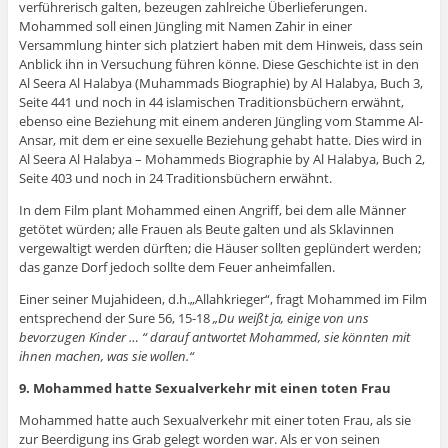
verführerisch galten, bezeugen zahlreiche Überlieferungen.
Mohammed soll einen Jüngling mit Namen Zahir in einer
Versammlung hinter sich platziert haben mit dem Hinweis, dass sein
Anblick ihn in Versuchung führen könne. Diese Geschichte ist in den
Al Seera Al Halabya (Muhammads Biographie) by Al Halabya, Buch 3,
Seite 441 und noch in 44 islamischen Traditionsbüchern erwähnt,
ebenso eine Beziehung mit einem anderen Jüngling vom Stamme Al-
Ansar, mit dem er eine sexuelle Beziehung gehabt hatte. Dies wird in
Al Seera Al Halabya – Mohammeds Biographie by Al Halabya, Buch 2,
Seite 403 und noch in 24 Traditionsbüchern erwähnt.
In dem Film plant Mohammed einen Angriff, bei dem alle Männer
getötet würden; alle Frauen als Beute galten und als Sklavinnen
vergewaltigt werden dürften; die Häuser sollten geplündert werden;
das ganze Dorf jedoch sollte dem Feuer anheimfallen.
Einer seiner Mujahideen, d.h.„Allahkrieger“, fragt Mohammed im Film
entsprechend der Sure 56, 15-18
„Du weißt ja, einige von uns
bevorzugen Kinder … “ darauf antwortet Mohammed, sie könnten mit
ihnen machen, was sie wollen.“
9. Mohammed hatte Sexualverkehr mit einen toten Frau
Mohammed hatte auch Sexualverkehr mit einer toten Frau, als sie
zur Beerdigung ins Grab gelegt worden war. Als er von seinen