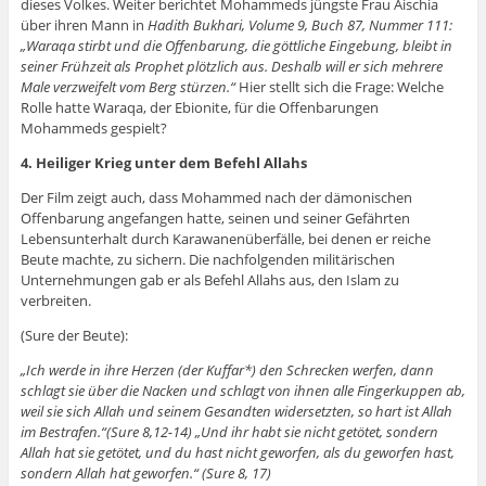
dieses Volkes. Weiter berichtet Mohammeds jüngste Frau Aischia
über ihren Mann in
Hadith Bukhari, Volume 9, Buch 87, Nummer 111:
„Waraqa stirbt und die Offenbarung, die göttliche Eingebung, bleibt in
seiner Frühzeit als Prophet plötzlich aus. Deshalb will er sich mehrere
Male verzweifelt vom Berg stürzen.“
Hier stellt sich die Frage: Welche
Rolle hatte Waraqa, der Ebionite, für die Offenbarungen
Mohammeds gespielt?
4. Heiliger Krieg unter dem Befehl Allahs
Der Film zeigt auch, dass Mohammed nach der dämonischen
Offenbarung angefangen hatte, seinen und seiner Gefährten
Lebensunterhalt durch Karawanenüberfälle, bei denen er reiche
Beute machte, zu sichern. Die nachfolgenden militärischen
Unternehmungen gab er als Befehl Allahs aus, den Islam zu
verbreiten.
(Sure der Beute):
„Ich werde in ihre Herzen (der Kuffar*) den Schrecken werfen, dann
schlagt sie über die Nacken und schlagt von ihnen alle Fingerkuppen ab,
weil sie sich Allah und seinem Gesandten widersetzten, so hart ist Allah
im Bestrafen.“(Sure 8,12-14) „Und ihr habt sie nicht getötet, sondern
Allah hat sie getötet, und du hast nicht geworfen, als du geworfen hast,
sondern Allah hat geworfen.“ (Sure 8, 17)