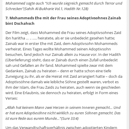
Mohammed sagte auch “Ich wurde siegreich gemacht durch Terror und
Schrecken”(Sahih Al-Bukharie Vol.1, Hadith Nr.128)
7. Mohammeds Ehe mit der Frau seines Adoptivsohnes Zainab
bint Dschahsch
Der Film zeigt, dass Mohammed die Frau seines Adoptivsohnes Zaid
ibn hariitha … .. ….. heiratete, als er sie unbedeckt gesehen hatte;
Zainab war in erster Ehe mit Zaid, dem Adoptivsohn Mohammeds
verheirat. Eines Tages wollte Mohammed seinen Adoptivsohn
besuchen, fand jedoch nur Zainab allein zu Hause vor. In der Hadith
(Überlieferung) steht, dass er Zainab durch einen Zufall unbedeckt
sah und Gefallen an ihr fand. Mohammed spielte zwar mit dem
Gedanken, Zainab zu heiraten – denn er hatte schon eine tiefe
Zuneigung zu ihr, als er die Heirat mit Zaid arrangiert hatte – doch da
Adoptivsöhne damals wie leibliche Söhne gestellt waren, verbot es
ihm der Islam, die Frau Zaids zu heiraten, auch wenn sie geschieden
wird. Eine Erlaubnis, sie dennoch zu heiraten, erfolgt in Form eines
Verses:
„Allah hat keinem Mann zwei Herzen in seinem Inneren gemacht… Und
er hat eure Adoptivsöhne nicht wirklich zu euren Söhnen gemacht. Das
ist eure Rede aus eurem Munde…“(Sure 33:4)
Um das Verwandtschaftsverhältnis zwischen adoptierten Kindern