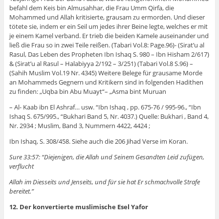
befahl dem Keis bin Almusahhar, die Frau Umm Qirfa, die
Mohammed und Allah kritisierte, grausam zu ermorden. Und dieser
tötete sie, indem er ein Seil um jedes ihrer Beine legte, welches er mit
je einem Kamel verband. Er trieb die beiden Kamele auseinander und
ließ die Frau so in zwei Teile reißen. (Tabari Vol.8: Page.96)- (Sirat’u al
Rasul, Das Leben des Propheten Ibn Ishaq S. 980 – Ibn Hisham 2/617)
& (Sirat’u al Rasul – Halabiyya 2/192 – 3/251) (Tabari Vol.8 S.96) –
(Sahih Muslim Vol.19 Nr. 4345) Weitere Belege für grausame Morde
an Mohammeds Gegnern und Kritikern sind in folgenden Hadithen
zu finden: „Uqba bin Abu Muayt“– „Asma bint Muruan
– Al- Kaab ibn El Ashraf… usw. “Ibn Ishaq , pp. 675-76 / 995-96., “Ibn
Ishaq S. 675/995., “Bukhari Band 5, Nr. 4037.) Quelle: Bukhari , Band 4,
Nr. 2934 ; Muslim, Band 3, Nummern 4422, 4424 ;
Ibn Ishaq, S. 308/458. Siehe auch die 206 Jihad Verse im Koran.
Sure 33:57: “Diejenigen, die Allah und Seinem Gesandten Leid zufügen,
verflucht
Allah im Diesseits und Jenseits, und für sie hat Er schmachvolle Strafe
bereitet.”
12. Der konvertierte muslimische Esel Yafor