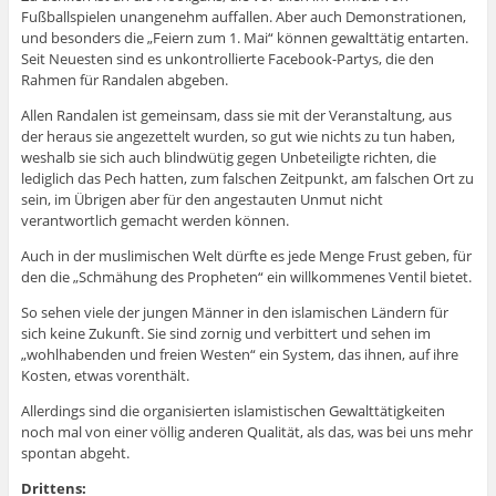
Fußballspielen unangenehm auffallen. Aber auch Demonstrationen,
und besonders die „Feiern zum 1. Mai“ können gewalttätig entarten.
Seit Neuesten sind es unkontrollierte Facebook-Partys, die den
Rahmen für Randalen abgeben.
Allen Randalen ist gemeinsam, dass sie mit der Veranstaltung, aus
der heraus sie angezettelt wurden, so gut wie nichts zu tun haben,
weshalb sie sich auch blindwütig gegen Unbeteiligte richten, die
lediglich das Pech hatten, zum falschen Zeitpunkt, am falschen Ort zu
sein, im Übrigen aber für den angestauten Unmut nicht
verantwortlich gemacht werden können.
Auch in der muslimischen Welt dürfte es jede Menge Frust geben, für
den die „Schmähung des Propheten“ ein willkommenes Ventil bietet.
So sehen viele der jungen Männer in den islamischen Ländern für
sich keine Zukunft. Sie sind zornig und verbittert und sehen im
„wohlhabenden und freien Westen“ ein System, das ihnen, auf ihre
Kosten, etwas vorenthält.
Allerdings sind die organisierten islamistischen Gewalttätigkeiten
noch mal von einer völlig anderen Qualität, als das, was bei uns mehr
spontan abgeht.
Drittens: