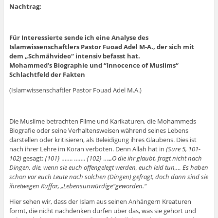
Nachtrag:
Für Interessierte sende ich eine Analyse des
Islamwissenschaftlers Pastor Fuoad Adel M-A., der sich mit
dem „Schmähvideo“ intensiv befasst hat.
Mohammed’s Biographie und “Innocence of Muslims“
Schlachtfeld der Fakten
(Islamwissenschaftler Pastor Fouad Adel M.A.)
Die Muslime betrachten Filme und Karikaturen, die Mohammeds
Biografie oder seine Verhaltensweisen während seines Lebens
darstellen oder kritisieren, als Beleidigung ihres Glaubens. Dies ist
nach ihrer Lehre im Koran verboten. Denn Allah hat in
(Sure 5, 101-
102)
gesagt:
{101}
……. …….
{102}
….
„O die ihr glaubt, fragt nicht nach
Dingen, die, wenn sie euch offengelegt werden, euch leid tun,… Es haben
schon vor euch Leute nach solchen (Dingen) gefragt, doch dann sind sie
ihretwegen Kuffar, „Lebensunwürdige“geworden.“
Hier sehen wir, dass der Islam aus seinen Anhängern Kreaturen
formt, die nicht nachdenken dürfen über das, was sie gehört und