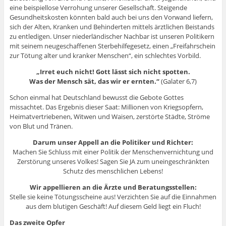
eine beispiellose Verrohung unserer Gesellschaft. Steigende
Gesundheitskosten könnten bald auch bei uns den Vorwand liefern,
sich der Alten, Kranken und Behinderten mittels ärztlichen Beistands
zu entledigen. Unser niederländischer Nachbar ist unseren Politikern
mit seinem neugeschaffenen Sterbehilfegesetz, einen „Freifahrschein
zur Tötung alter und kranker Menschen“, ein schlechtes Vorbild.
„Irret euch nicht! Gott lässt sich nicht spotten.
Was der Mensch sät, das wir er ernten.“
(Galater 6,7)
Schon einmal hat Deutschland bewusst die Gebote Gottes
missachtet. Das Ergebnis dieser Saat: Millionen von Kriegsopfern,
Heimatvertriebenen, Witwen und Waisen, zerstörte Städte, Ströme
von Blut und Tränen.
Darum unser Appell an die Politiker und Richter:
Machen Sie Schluss mit einer Politik der Menschenvernichtung und
Zerstörung unseres Volkes! Sagen Sie JA zum uneingeschränkten
Schutz des menschlichen Lebens!
Wir appellieren an die Ärzte und Beratungsstellen:
Stelle sie keine Tötungsscheine aus! Verzichten Sie auf die Einnahmen
aus dem blutigen Geschäft! Auf diesem Geld liegt ein Fluch!
Das zweite Opfer