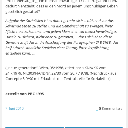
Proletariersäugling, ein menschenwürdiges Dasein zu garantieren,
dadurch entzieht, dass er den Mord an jenem unschuldigen Leben
gesetzlich gestattet?
Aufgabe der Sozialisten ist es daher gerade, sich schützend vor das
keimende Leben zu stellen und die Gemeinschaft zu zwingen, ihrer
Pflicht nachzukommen und jedem Menschen ein menschenwürdiges
Dasein zu sichern, nicht aber zu gestatten, … dass sich eben diese
Gemeinschaft durch die Abschaffung des Paragraphen 2I B SIGB, das
heißt durch staatliche Sanktion einer Tötung, ihrer Verpflichtung
entziehen kann. …
(,,neue generation“, Wien, 05/1956, zitiert nach KNA/KK vom
24.7.1979, Nr.30;KNA/IDNr. 29/30 vom 20.7 .1978). (Nachdruck aus
Concepte 5-9/90 mit Erlaubnis der Zentralstelle für Sozialethik)
erstellt von PBC 1995
7. Juni 2010
5
Kommentare