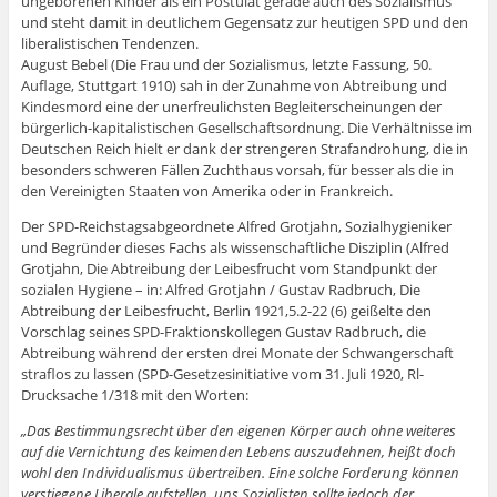
ungeborenen Kinder als ein Postulat gerade auch des Sozialismus
und steht damit in deutlichem Gegensatz zur heutigen SPD und den
liberalistischen Tendenzen.
August Bebel (Die Frau und der Sozialismus, letzte Fassung, 50.
Auflage, Stuttgart 1910) sah in der Zunahme von Abtreibung und
Kindesmord eine der unerfreulichsten Begleiterscheinungen der
bürgerlich-kapitalistischen Gesellschaftsordnung. Die Verhältnisse im
Deutschen Reich hielt er dank der strengeren Strafandrohung, die in
besonders schweren Fällen Zuchthaus vorsah, für besser als die in
den Vereinigten Staaten von Amerika oder in Frankreich.
Der SPD-Reichstagsabgeordnete Alfred Grotjahn, Sozialhygieniker
und Begründer dieses Fachs als wissenschaftliche Disziplin (Alfred
Grotjahn, Die Abtreibung der Leibesfrucht vom Standpunkt der
sozialen Hygiene – in: Alfred Grotjahn / Gustav Radbruch, Die
Abtreibung der Leibesfrucht, Berlin 1921,5.2-22 (6) geißelte den
Vorschlag seines SPD-Fraktionskollegen Gustav Radbruch, die
Abtreibung während der ersten drei Monate der Schwangerschaft
straflos zu lassen (SPD-Gesetzesinitiative vom 31. Juli 1920, Rl-
Drucksache 1/318 mit den Worten:
„Das Bestimmungsrecht über den eigenen Körper auch ohne weiteres
auf die Vernichtung des keimenden Lebens auszudehnen, heißt doch
wohl den Individualismus übertreiben. Eine solche Forderung können
verstiegene Liberale aufstellen, uns Sozialisten sollte jedoch der