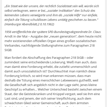
„Ein Staat wie der unsere, der rechtlich Sozialstaat sein will, würde sich
selbst verleugnen, wenn er bei, „sozialer Indikation“ den Schutz des
keimenden Lebens verweigerte und ihm als „soziale Hilfe“ nur einfiele,
einfach die Tötung schuldlosen Lebens untätig geschehen zu lassen.“
(Hamburger Abendblatt,2 0.10.1962)
1956 veröffentlichte der spätere SPD-Bundestagsabgeordnete Dr. Claus
Arndt in der Mai – Ausgabe der „neuen generation“, dem heute nicht
mehr existierenden offiziellen Organ eines großen sozialistischen
Verbandes, nachfolgende Stellungnahme zum Paragraphen 218
SIGB:
Man fordert die Abschaffung des Paragraphen 218 StGB – oder
zumindest seine entscheidende Lockerung. Weiß man auch, dass
man damit eine Forderung erhebt, die zutiefst unmenschlich und
damit auch unsozialistisch ist? Durchleuchtet man nämlich diese
Forderung kritisch, so wird man erkennen müssen, dass man
deshalb die Tötung eines menschlichen Lebewesens gutheißt, weil
die Gesellschaft sich angeblich nicht in der Lage sieht, jenes kleine
Geschöpf zu erhalten… Welcher Unterschied besteht zwischen einem
Staat, der die Geisteskranken und Krüppel vergast, weil sie ihm eine
Last sind, und jenem, der sich seiner Verpflichtung, auch dem
schwächsten Glied seiner Gemeinschaft, auch dem ärmsten