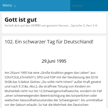
Menü
Gott ist gut
Verlaß dich auf den HERRN von ganzem Herzen….Sprüche 3, Vers 5-6
102. Ein schwarzer Tag für Deutschland!
29.Juni 1995
Am 29.Juni 1995 hat eine „Große Koalition gegen das Leben“ aus
CDU/CSU(„Christlich“), SPD und FDP mit der Neufassung des §218
StGB das 5.Gebot Gottes: „Du sollst nicht töten!“ außer Kraft gesetzt
und nach § 218a. Abs.2, die straffreie Tötung von Kindern im
Mutterleib nicht nur bis 12.Schwangerschaftswoche, sondern im Fall
„einer schwerwiegenden Beeinträchtigung des körperlichen oder
seelischen Gesundheitszustandes der Schwangeren“, bis unmittelbar
vor der Geburt erlaubt. So hat die Mehrheit des Deutschen