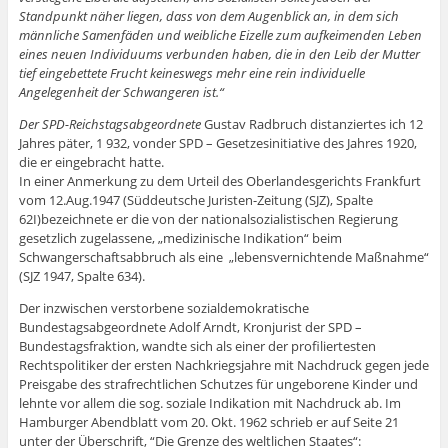
Standpunkt näher liegen, dass von dem Augenblick an, in dem sich
männliche Samenfäden und weibliche Eizelle zum aufkeimenden Leben
eines neuen Individuums verbunden haben, die in den Leib der Mutter
tief eingebettete Frucht keineswegs mehr eine rein individuelle
Angelegenheit der Schwangeren ist.“
Der SPD-Reichstagsabgeordnete
Gustav Radbruch distanziertes ich 12
Jahres päter, 1 932, vonder SPD – Gesetzesinitiative des Jahres 1920,
die er eingebracht hatte.
In einer Anmerkung zu dem Urteil des Oberlandesgerichts Frankfurt
vom 12.Aug.1947 (Süddeutsche Juristen-Zeitung (SJZ), Spalte
62I)bezeichnete er die von der nationalsozialistischen Regierung
gesetzlich zugelassene, „medizinische Indikation“ beim
Schwangerschaftsabbruch als eine „lebensvernichtende Maßnahme“
(SJZ 1947, Spalte 634).
Der inzwischen verstorbene sozialdemokratische
Bundestagsabgeordnete Adolf Arndt, Kronjurist der SPD –
Bundestagsfraktion, wandte sich als einer der profiliertesten
Rechtspolitiker der ersten Nachkriegsjahre mit Nachdruck gegen jede
Preisgabe des strafrechtlichen Schutzes für ungeborene Kinder und
lehnte vor allem die sog. soziale Indikation mit Nachdruck ab. Im
Hamburger Abendblatt vom 20. Okt. 1962 schrieb er auf Seite 21
unter der Überschrift, “Die Grenze des weltlichen Staates“: