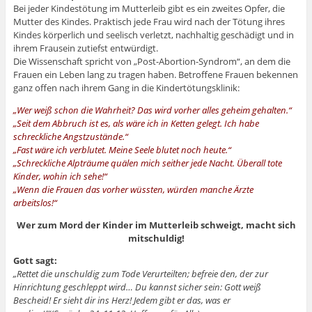
Bei jeder Kindestötung im Mutterleib gibt es ein zweites Opfer, die
Mutter des Kindes. Praktisch jede Frau wird nach der Tötung ihres
Kindes körperlich und seelisch verletzt, nachhaltig geschädigt und in
ihrem Frausein zutiefst entwürdigt.
Die Wissenschaft spricht von „Post-Abortion-Syndrom“, an dem die
Frauen ein Leben lang zu tragen haben. Betroffene Frauen bekennen
ganz offen nach ihrem Gang in die Kindertötungsklinik:
„Wer weiß schon die Wahrheit? Das wird vorher alles geheim gehalten.“
„Seit dem Abbruch ist es, als wäre ich in Ketten gelegt. Ich habe
schreckliche Angstzustände.“
„Fast wäre ich verblutet. Meine Seele blutet noch heute.“
„Schreckliche Alpträume quälen mich seither jede Nacht. Überall tote
Kinder, wohin ich sehe!“
„Wenn die Frauen das vorher wüssten, würden manche Ärzte
arbeitslos!“
Wer zum Mord der Kinder im Mutterleib schweigt, macht sich
mitschuldig!
Gott sagt:
„Rettet die unschuldig zum Tode Verurteilten; befreie den, der zur
Hinrichtung geschleppt wird… Du kannst sicher sein: Gott weiß
Bescheid! Er sieht dir ins Herz! Jedem gibt er das, was er