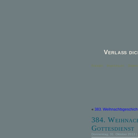
Verlaß dic
Kontakt
Impressum
Datens
«
383. Weihnachtsgeschicht
384. Weihnach
Gottesdienst
Donnerstag, 31. Oktober 2013 |