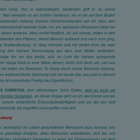
ieb ruhig. Nur in regelmäßigen Abständen griff er zu seiner
war. Man vernahm es am hohlen Geräusch, als er sie auf dem Boden
tspannenden Haltung unseres Kirchenvorstandes sah ich, dass sein
bereitschaft beendet hatte, nur ein spürbares Misstrauen blieb bei
ielen anderen. Alles verlief friedlich, bis auf einmal, mitten in den
sworten des Pfarrers, dieser Mensch aufstand und nach vorn ging,
te Kopfbedeckung. Er stieg mühsam und mit steifen Knie die zwei
 zog den kleinen Tannenzweig aus dem vom Wetter verfärbten,
egte ihn vor das große, sich im Licht der Kerzen spiegelnde
em Haupt blieb er eine Weile stehen, dreht sich dann um, sah uns
 mir mitten ins Gewissen. Er drang durch meine feierliche Haltung,
ne weihnachtliche Stimmung und mir wurde klar, was jetzt in diesem
ne Art nonverbale Predigt des Eigentlichen:
S CHRISTUS,
dem allmächtigen Sohn Gottes,
geht es nicht um
um fromme Gedanken,
an dieser Krippe geht es um das Elend und die
unsere erbärmliche Erlösungsbedürftigkeit und um die von Gott
schaft, die begriffen und ergriffen sein will.
gsübung
en, womöglich im Leben gescheiterten Menschen dazu benutzt, uns
nes gewaltige Ereignis, allen Menschen widerfahren, sich bei uns
tliches Verhalten? Pervertiert zu einer Art Festtagsübung mit dem