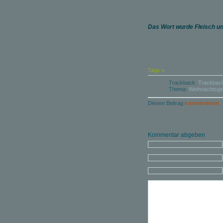
Das Wort wurde Fleisch u
Tags »
Trackback:
Trackbac
Thema:
Weihnachtsge
Diesen Beitrag
kommentieren.
Kommentar abgeben