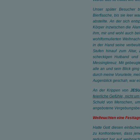
Unser später Besucher bl
Bierflasche, bis sie leer 
abstellte. An der sich en
Körper inzwischen die Alarm
ihm, mir und wohl auch bei v
wohlformulierten Weihnacht
in der Hand seine verbeul
Stufen hinauf zum Altar,
scheckigen Hutband und l
Messingkreuz. Mit gebeugt
alle an und sein Blick ging
durch meine Vorurteile, mei
Augenblick geschah, war ei
An der Krippen von
JESU
feierliche Gefühle, nicht 
Schuld von Menschen, um 
angebotene Vergebungsbereit
Weihnachten eine Festta
H
atte Gott diesen einfach
zu konfrontieren, dass je
reduziert hat auf weihnach