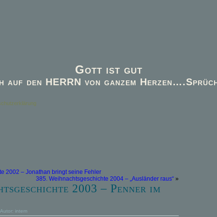
Gott ist gut
h auf den HERRN von ganzem Herzen….Sprüch
chutzerklärung
e 2002 – Jonathan bringt seine Fehler
385. Weihnachtsgeschichte 2004 – „Ausländer raus“
»
tsgeschichte 2003 – Penner im
 Autor:
intern