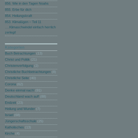
856. Wie in den Tagen Noahs
855. Erbe für dich
854. Heilungskraft
853. Klimalügen – Teil 11
….Klimaschwindel einfach herrlich
zerlegt!
Kategorien
Buch Betrachtungen
(13)
Christ und Politik
(21)
Christenverfolgung
(2)
Christliche Buchbetrachtungen
(8)
Christliche Seite
(40)
Corona
(62)
Denke einmal nach!
(91)
Deutschland wach auf!
(88)
Endzeit
(23)
Heilung und Wunder
(7)
Israel
(68)
Jüngerschaftsschule
(25)
Katholisches
(13)
Kirche
(4)