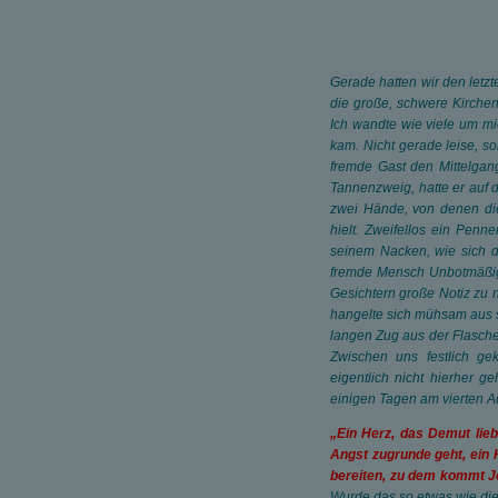
Gerade hatten wir den letz
die große, schwere Kirchent
Ich wandte wie viele um m
kam. Nicht gerade leise, s
fremde Gast den Mittelgan
Tannenzweig, hatte er auf
zwei Hände, von denen di
hielt. Zweifellos ein Penn
seinem Nacken, wie sich di
fremde Mensch Unbotmäßig-
Gesichtern große Notiz zu ne
hangelte sich mühsam aus 
langen Zug aus der Flasche
Zwischen uns festlich ge
eigentlich nicht hierher ge
einigen Tagen am vierten A
„Ein Herz, das Demut lieb
Angst zugrunde geht, ein H
bereiten, zu dem kommt J
Wurde das so etwas wie di