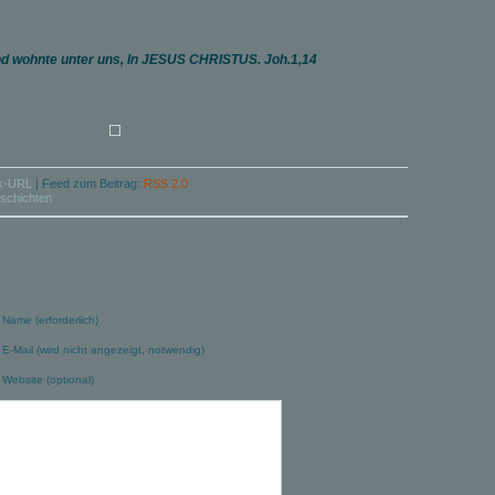
nd wohnte unter uns, In JESUS CHRISTUS. Joh.1,14
k-URL
|
Feed zum Beitrag:
RSS 2.0
schichten
Name (erforderlich)
E-Mail (wird nicht angezeigt, notwendig)
Website (optional)