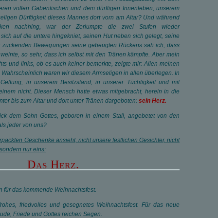
eren vollen Gabentischen und dem dürftigen Innenleben, unserem
eligen Dürftigkeit dieses Mannes dort vorn am Altar? Und während
ken nachhing, war der Zerlumpte die zwei Stufen wieder
 sich auf die untere hingekniet, seinen Hut neben sich gelegt, seine
en zuckenden Bewegungen seine gebeugten Rückens sah ich, dass
weinte, so sehr, dass ich selbst mit den Tränen kämpfte. Aber mein
hts und links, ob es auch keiner bemerkte, zeigte mir: Allen meinen
Wahrscheinlich waren wir diesem Armseligen in allen überlegen. In
 Geltung, in unserem Besitzstand, in unserer Tüchtigkeit und mit
einem nicht. Dieser Mensch hatte etwas mitgebracht, herein in die
nter bis zum Altar und dort unter Tränen dargeboten:
sein Herz.
ick dem Sohn Gottes, geboren in einem Stall, angebetet von den
 als jeder von uns?
erpackten Geschenke ansieht, nicht unsere festlichen Gesichter, nicht
 sondern nur eins:
Das Herz.
 für das kommende Weihnachtsfest.
rohes, friedvolles und gesegnetes Weihnachtsfest. Für das neue
eude, Friede und Gottes reichen Segen.