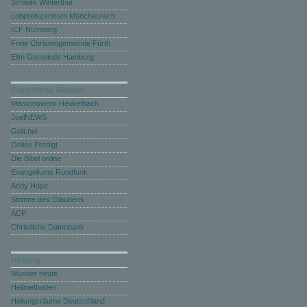
Schleife Winterthur
Lobpreiszentrum Münchaurach
ICF Nürnberg
Freie Christengemeinde Fürth
Elim Gemeinde Hamburg
Christliche Medien
Missionswerk Heukelbach
JoelNEWS
Gott.net
Online Predigt
Die Bibel online
Evangeliums Rundfunk
Andy Hope
Stimme des Glaubens
ACP
Christliche Datenbank
Heilung
Wunder heute
Heilmethoden
Heilungsräume Deutschland