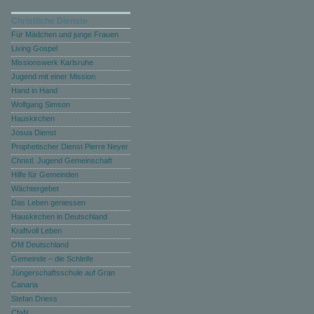
Christliche Dienste
Für Mädchen und junge Frauen
Living Gospel
Missionswerk Karlsruhe
Jugend mit einer Mission
Hand in Hand
Wolfgang Simson
Hauskirchen
Josua Dienst
Prophetischer Dienst Pierre Neyer
Christl. Jugend Gemeinschaft
Hilfe für Gemeinden
Wächtergebet
Das Leben geniessen
Hauskirchen in Deutschland
Kraftvoll Leben
OM Deutschland
Gemeinde – die Schleife
Jüngerschaftsschule auf Gran
Canaria
Stefan Driess
CfaN