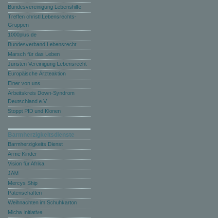
Bundesvereinigung Lebenshilfe
Treffen christl.Lebensrechts-
Gruppen
1000plus.de
Bundesverband Lebensrecht
Marsch für das Leben
Juristen Vereinigung Lebensrecht
Europäische Ärzteaktion
Einer von uns
Arbeitskreis Down-Syndrom
Deutschland e.V.
Stoppt PID und Klonen
Barmherzigkeitsdienste
Barmherzigkeits Dienst
Arme Kinder
Vision für Afrika
JAM
Mercys Ship
Patenschaften
Weihnachten im Schuhkarton
Micha Initiative