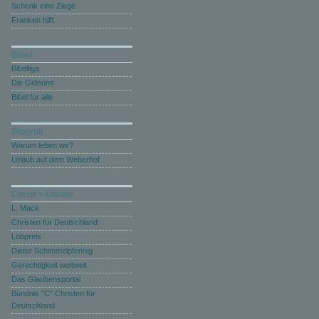
Schenk eine Ziege
Franken hilft
Bibel
Bibelliga
Die Gideons
Bibel für alle
Blogroll
Warum leben wir?
Urlaub auf dem Weberhof
Christ + Glaube
L. Mack
Christen für Deutschland
Lobpreis
Dieter Schimmelpfennig
Gerechtigkeit weltweit
Das Glaubensportal
Bündnis "C" Christen für
Deutschland