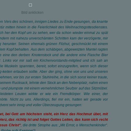
Bild anklicken
ten Vers des schönen, innigen Liedes zu Ende gesungen, da knarrte
ür mitten hinein in die Feierlichkeit des Weihnachtsgottesdienstes.
ich her den Kopf um zu sehen, wer da schon wieder einmal zu spät
ondern mit nahezu unverschämten Schritten kam der verzögerte, mir
g herunter. Seinen ehemals grünen Filzhut, geschmückt mit einem
 dem Kopf behalten. Aus dem schäbigen, abgewetzten Mantel ragten
e eine den derben Knotenstock und die andere eine Flasche Bier
er. Links vor mir saß ein Kirchenvorstands-mitglied und ich sah an
e Muskeln spannten, bereit, sofort einzugreifen, wenn sich dieser
keiten erlauben sollte. Aber der ging, ohne von uns und unseren
hmen, vor bis zur ersten Stuhlreihe, in die sich sonst keiner traute,
seinem Rucksack, lehnte den Stock an den Nebenplatz, nahm einen
 und plumpste mit einem vernehmlichen Seufzer auf das Sitzmöbel.
kleideten Leuten wirkte er wie ein Fremdkörper. Wie einer, der
hörte. Nicht zu uns. Allerdings, fiel mir ein, hatten wir gerade vor
dvent sehr innig und voller Überzeugung gesungen:
et, bei Gott am höchsten steht, ein Herz das Hochmut übet, mit
erz, das richtig ist und folget Gottes Leiten, das kann sich recht
esus Christ“
,
die dritte Strophe aus: „Mit Ernst, o Menschenkinder“.
e Probe aufs Exempel?