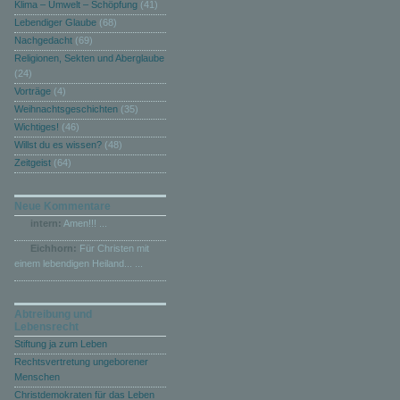
Klima – Umwelt – Schöpfung
(41)
Lebendiger Glaube
(68)
Nachgedacht
(69)
Religionen, Sekten und Aberglaube
(24)
Vorträge
(4)
Weihnachtsgeschichten
(35)
Wichtiges!
(46)
Willst du es wissen?
(48)
Zeitgeist
(64)
Neue Kommentare
intern:
Amen!!! ...
Eichhorn:
Für Christen mit
einem lebendigen Heiland... ...
Abtreibung und
Lebensrecht
Stiftung ja zum Leben
Rechtsvertretung ungeborener
Menschen
Christdemokraten für das Leben