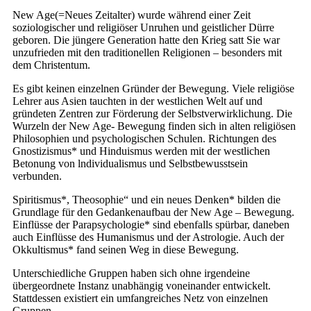
New Age(=Neues Zeitalter) wurde während einer Zeit
soziologischer und religiöser Unruhen und geistlicher Dürre
geboren. Die jüngere Generation hatte den Krieg satt Sie war
unzufrieden mit den traditionellen Religionen – besonders mit
dem Christentum.
Es gibt keinen einzelnen Gründer der Bewegung. Viele religiöse
Lehrer aus Asien tauchten in der westlichen Welt auf und
gründeten Zentren zur Förderung der Selbstverwirklichung. Die
Wurzeln der New Age- Bewegung finden sich in alten religiösen
Philosophien und psychologischen Schulen. Richtungen des
Gnostizismus* und Hinduismus werden mit der westlichen
Betonung von lndividualismus und Selbstbewusstsein
verbunden.
Spiritismus*, Theosophie“ und ein neues Denken* bilden die
Grundlage für den Gedankenaufbau der New Age – Bewegung.
Einflüsse der Parapsychologie* sind ebenfalls spürbar, daneben
auch Einflüsse des Humanismus und der Astrologie. Auch der
Okkultismus* fand seinen Weg in diese Bewegung.
Unterschiedliche Gruppen haben sich ohne irgendeine
übergeordnete Instanz unabhängig voneinander entwickelt.
Stattdessen existiert ein umfangreiches Netz von einzelnen
Gruppen.