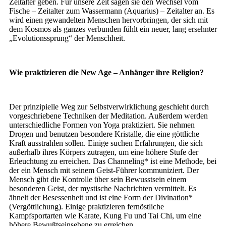
Zeitalter geben. Für unsere Zeit sagen sie den Wechsel vom
Fische – Zeitalter zum Wassermann (Aquarius) – Zeitalter an. Es
wird einen gewandelten Menschen hervorbringen, der sich mit
dem Kosmos als ganzes verbunden fühlt ein neuer, lang ersehnter
„Evolutionssprung“ der Menschheit.
Wie praktizieren die New Age – Anhänger ihre Religion?
Der prinzipielle Weg zur Selbstverwirklichung geschieht durch
vorgeschriebene Techniken der Meditation. Außerdem werden
unterschiedliche Formen von Yoga praktiziert. Sie nehmen
Drogen und benutzen besondere Kristalle, die eine göttliche
Kraft ausstrahlen sollen. Einige suchen Erfahrungen, die sich
außerhalb ihres Körpers zutragen, um eine höhere Stufe der
Erleuchtung zu erreichen. Das Channeling* ist eine Methode, bei
der ein Mensch mit seinem Geist-Führer kommuniziert. Der
Mensch gibt die Kontrolle über sein Bewusstsein einem
besonderen Geist, der mystische Nachrichten vermittelt. Es
ähnelt der Besessenheit und ist eine Form der Divination*
(Vergöttlichung). Einige praktizieren fernöstliche
Kampfsportarten wie Karate, Kung Fu und Tai Chi, um eine
höhere Bewußtseinsebene zu erreichen.