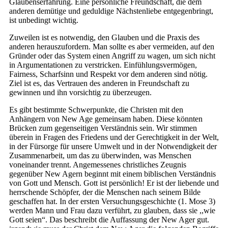
Glaubenserfahrung. Eine persönliche Freundschaft, die dem
anderen demütige und geduldige Nächstenliebe entgegenbringt,
ist unbedingt wichtig.
Zuweilen ist es notwendig, den Glauben und die Praxis des
anderen herauszufordern. Man sollte es aber vermeiden, auf den
Gründer oder das System einen Angriff zu wagen, um sich nicht
in Argumentationen zu verstricken. Einfühlungsvermögen,
Fairness, Scharfsinn und Respekt vor dem anderen sind nötig.
Ziel ist es, das Vertrauen des anderen in Freundschaft zu
gewinnen und ihn vorsichtig zu überzeugen.
Es gibt bestimmte Schwerpunkte, die Christen mit den
Anhängern von New Age gemeinsam haben. Diese könnten
Brücken zum gegenseitigen Verständnis sein. Wir stimmen
überein in Fragen des Friedens und der Gerechtigkeit in der Welt,
in der Fürsorge für unsere Umwelt und in der Notwendigkeit der
Zusammenarbeit, um das zu überwinden, was Menschen
voneinander trennt. Angemessenes christliches Zeugnis
gegenüber New Agern beginnt mit einem biblischen Verständnis
von Gott und Mensch. Gott ist persönlich! Er ist der liebende und
herrschende Schöpfer, der die Menschen nach seinem Bilde
geschaffen hat. In der ersten Versuchungsgeschichte (1. Mose 3)
werden Mann und Frau dazu verführt, zu glauben, dass sie ,,wie
Gott seien“. Das beschreibt die Auffassung der New Ager gut.