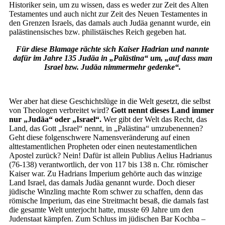
Historiker sein, um zu wissen, dass es weder zur Zeit des Alten
Testamentes und auch nicht zur Zeit des Neuen Testamentes in
den Grenzen Israels, das damals auch Judäa genannt wurde, ein
palästinensisches bzw. philistäisches Reich gegeben hat.
Für diese Blamage rächte sich Kaiser Hadrian und nannte
dafür im Jahre 135 Judäa in „Palästina“ um, „auf dass man
Israel bzw. Judäa nimmermehr gedenke“.
Wer aber hat diese Geschichtslüge in die Welt gesetzt, die selbst
von Theologen verbreitet wird?
Gott nennt dieses Land immer
nur „Judäa“ oder „Israel“.
Wer gibt der Welt das Recht, das
Land, das Gott „Israel“ nennt, in „Palästina“ umzubenennen?
Geht diese folgenschwere Namensveränderung auf einen
alttestamentlichen Propheten oder einen neutestamentlichen
Apostel zurück? Nein! Dafür ist allein Publius Aelius Hadrianus
(76-138) verantwortlich, der von 117 bis 138 n. Chr. römischer
Kaiser war. Zu Hadrians Imperium gehörte auch das winzige
Land Israel, das damals Judäa genannt wurde. Doch dieser
jüdische Winzling machte Rom schwer zu schaffen, denn das
römische Imperium, das eine Streitmacht besaß, die damals fast
die gesamte Welt unterjocht hatte, musste 69 Jahre um den
Judenstaat kämpfen. Zum Schluss im jüdischen Bar Kochba –