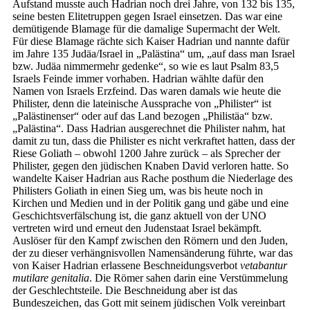
Aufstand musste auch Hadrian noch drei Jahre, von 132 bis 135,
seine besten Elitetruppen gegen Israel einsetzen. Das war eine
demütigende Blamage für die damalige Supermacht der Welt.
Für diese Blamage rächte sich Kaiser Hadrian und nannte dafür
im Jahre 135 Judäa/Israel in „Palästina“ um, „auf dass man Israel
bzw. Judäa nimmermehr gedenke“, so wie es laut Psalm 83,5
Israels Feinde immer vorhaben. Hadrian wählte dafür den
Namen von Israels Erzfeind. Das waren damals wie heute die
Philister, denn die lateinische Aussprache von „Philister“ ist
„Palästinenser“ oder auf das Land bezogen „Philistäa“ bzw.
„Palästina“. Dass Hadrian ausgerechnet die Philister nahm, hat
damit zu tun, dass die Philister es nicht verkraftet hatten, dass der
Riese Goliath – obwohl 1200 Jahre zurück – als Sprecher der
Philister, gegen den jüdischen Knaben David verloren hatte. So
wandelte Kaiser Hadrian aus Rache posthum die Niederlage des
Philisters Goliath in einen Sieg um, was bis heute noch in
Kirchen und Medien und in der Politik gang und gäbe und eine
Geschichtsverfälschung ist, die ganz aktuell von der UNO
vertreten wird und erneut den Judenstaat Israel bekämpft.
Auslöser für den Kampf zwischen den Römern und den Juden,
der zu dieser verhängnisvollen Namensänderung führte, war das
von Kaiser Hadrian erlassene Beschneidungsverbot
vetabantur
mutilare genitalia
. Die Römer sahen darin eine Verstümmelung
der Geschlechtsteile. Die Beschneidung aber ist das
Bundeszeichen, das Gott mit seinem jüdischen Volk vereinbart