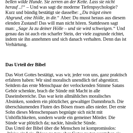
bellen wilde Hunde. Sie zerren an der Kette. Lass sie nicht
herauf ..!“
– Und was sagt die moderne Tiefenpsychologie?
Kurz und bündig bestätigt sie dasselbe:
„Du trägst einen
Abgrund, eine Hölle, in dir.“
Aber: Du musst heraus aus diesem
elenden Zustand! Das will man nicht hören. Stattdessen sagt
man:
„Sage Ja zu deiner Hölle – und sie wird schweigen.“
Und
genau das ist auch ein scharfer Stein, der viele zugrunde richtet,
indem sie ihn annehmen und sich danach verhalten. Denn das ist
Verhärtung.
Das Urteil der Bibel
Das Wort Gottes bestätigt, was wir, jeder von uns, ganz praktisch
erfahren haben: Wir sind moralisch unendlich tief abgestürzt.
Seitdem das erste Menschpaar der verlockenden Stimme Satans
Gehör schenkte, brach die Sünde mit Macht in alle
Daseinsbereiche. Das war kein allmähliches moralisches
Absinken, sondern ein plötzlicher, gewaltiger Dammbruch. Die
überschäumenden Fluten des Bösen rissen alles nieder. Der erste
Sohn dieses Menschenpaars begnügte sich nicht mit
Unhöflichkeiten, sondern wurde ein gemeiner Mörder. Die
Sünde war plötzlich da; nackte, hässliche Sünde.
Das Urteil der Bibel über die Menschen ist kompromisslos: