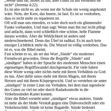
„Weise sind sie, Böses zu tun; aber Gutes zu tun verstehen sie
nicht“ (Jeremia 4:22).
Es ist also nicht so, als wenn nur die Schale ein wenig angekratzt
wäre. Nein, der Kern, das Innere, ist faul. Es ist so verdorben,
dass es nicht mehr zu reparieren ist.
Oft will man uns einreden, es wäre doch noch ein glimmender
Funke vorhanden. Und man sagt: Wenn man ihn nur recht pflegt
und anfacht, dann wird schließlich eine schöne, helle Flamme
daraus werden. Aber die Wirklichkeit ist anders und
niederschmetternd. Denn das Übel ist radikal. Es ist auch kein
einziger Lichtblick mehr da. Die Wurzel ist völlig verdorben. Das
ist es, was die Bibel meint.
Fast scheint es so, als sei das Wort „Sünde“ ein modernes
Fremdwort geworden. Denn die Begriffe „Sünde“ und
„sündigen“ haben in der Sprache des modernen Menschen einen
eigenartigen Begriffswandel durchgemacht. Für viele haben
diese Worte wenig oder nichts mehr mit ihrem Verhältnis zu Gott
zu tun. Aber dafür umso mehr mit ihrem Magen, mit ihrem
Herzen und mit ihrem Körpergewicht. Und so verstehen sie unter
„sündigen“ in erster Linie ein Verhalten, bei dem man irgendwie
des Guten zu viel tut oder durch Radarkontrolle in die
Verkehrssünder-Kartei kommt.
Aber die Bibel versteht unter „sündigen“ etwas anderes. Sünde
ist mehr als der bloße Verstoß gegen eine Diätvorschrift oder ein
Verkehrsschild. Sünde ist keine Bagatelle. Sünde bedeutet