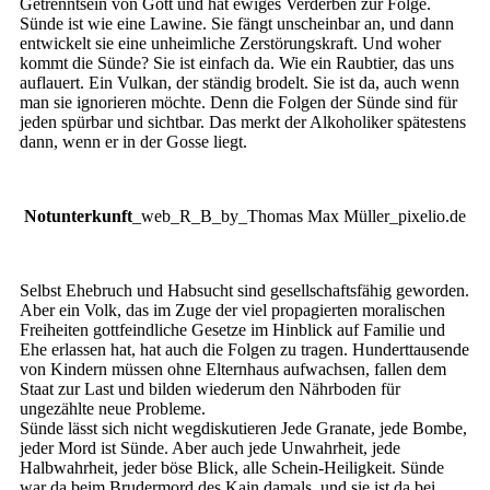
Getrenntsein von Gott und hat ewiges Verderben zur Folge.
Sünde ist wie eine Lawine. Sie fängt unscheinbar an, und dann
entwickelt sie eine unheimliche Zerstörungskraft. Und woher
kommt die Sünde? Sie ist einfach da. Wie ein Raubtier, das uns
auflauert. Ein Vulkan, der ständig brodelt. Sie ist da, auch wenn
man sie ignorieren möchte. Denn die Folgen der Sünde sind für
jeden spürbar und sichtbar. Das merkt der Alkoholiker spätestens
dann, wenn er in der Gosse liegt.
Notunterkunft
_web_R_B_by_Thomas Max Müller_pixelio.de
Selbst Ehebruch und Habsucht sind gesellschaftsfähig geworden.
Aber ein Volk, das im Zuge der viel propagierten moralischen
Freiheiten gottfeindliche Gesetze im Hinblick auf Familie und
Ehe erlassen hat, hat auch die Folgen zu tragen. Hunderttausende
von Kindern müssen ohne Elternhaus aufwachsen, fallen dem
Staat zur Last und bilden wiederum den Nährboden für
ungezählte neue Probleme.
Sünde lässt sich nicht wegdiskutieren Jede Granate, jede Bombe,
jeder Mord ist Sünde. Aber auch jede Unwahrheit, jede
Halbwahrheit, jeder böse Blick, alle Schein-Heiligkeit. Sünde
war da beim Brudermord des Kain damals, und sie ist da bei