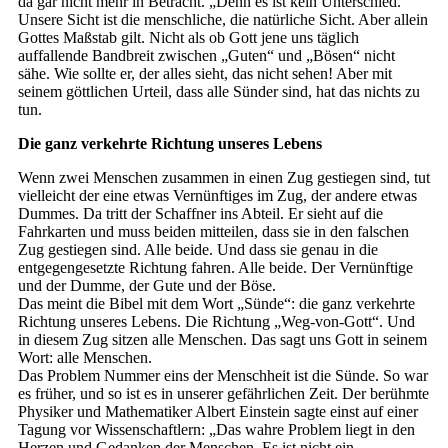
da gar nicht mehr in Betracht. „Denn es ist kein Unterschied.“
Unsere Sicht ist die menschliche, die natürliche Sicht. Aber allein
Gottes Maßstab gilt. Nicht als ob Gott jene uns täglich
auffallende Bandbreit zwischen „Guten“ und „Bösen“ nicht
sähe. Wie sollte er, der alles sieht, das nicht sehen! Aber mit
seinem göttlichen Urteil, dass alle Sünder sind, hat das nichts zu
tun.
Die ganz verkehrte Richtung unseres Lebens
Wenn zwei Menschen zusammen in einen Zug gestiegen sind, tut
vielleicht der eine etwas Vernünftiges im Zug, der andere etwas
Dummes. Da tritt der Schaffner ins Abteil. Er sieht auf die
Fahrkarten und muss beiden mitteilen, dass sie in den falschen
Zug gestiegen sind. Alle beide. Und dass sie genau in die
entgegengesetzte Richtung fahren. Alle beide. Der Vernünftige
und der Dumme, der Gute und der Böse.
Das meint die Bibel mit dem Wort „Sünde“: die ganz verkehrte
Richtung unseres Lebens. Die Richtung „Weg-von-Gott“. Und
in diesem Zug sitzen alle Menschen. Das sagt uns Gott in seinem
Wort: alle Menschen.
Das Problem Nummer eins der Menschheit ist die Sünde. So war
es früher, und so ist es in unserer gefährlichen Zeit. Der berühmte
Physiker und Mathematiker Albert Einstein sagte einst auf einer
Tagung vor Wissenschaftlern: „Das wahre Problem liegt in den
Herzen und Gedanken der Menschen. Es ist nicht ein