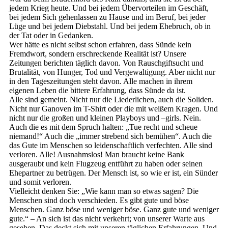
jedem Krieg heute. Und bei jedem Übervorteilen im Geschäft,
bei jedem Sich gehenlassen zu Hause und im Beruf, bei jeder
Lüge und bei jedem Diebstahl. Und bei jedem Ehebruch, ob in
der Tat oder in Gedanken.
Wer hätte es nicht selbst schon erfahren, dass Sünde kein
Fremdwort, sondern erschreckende Realität ist? Unsere
Zeitungen berichten täglich davon. Von Rauschgiftsucht und
Brutalität, von Hunger, Tod und Vergewaltigung. Aber nicht nur
in den Tageszeitungen steht davon. Alle machen in ihrem
eigenen Leben die bittere Erfahrung, dass Sünde da ist.
Alle sind gemeint. Nicht nur die Liederlichen, auch die Soliden.
Nicht nur Ganoven im T-Shirt oder die mit weißem Kragen. Und
nicht nur die großen und kleinen Playboys und –girls. Nein.
Auch die es mit dem Spruch halten: „Tue recht und scheue
niemand!“ Auch die „immer strebend sich bemühen“. Auch die
das Gute im Menschen so leidenschaftlich verfechten. Alle sind
verloren. Alle! Ausnahmslos! Man braucht keine Bank
ausgeraubt und kein Flugzeug entführt zu haben oder seinen
Ehepartner zu betrügen. Der Mensch ist, so wie er ist, ein Sünder
und somit verloren.
Vielleicht denken Sie: „Wie kann man so etwas sagen? Die
Menschen sind doch verschieden. Es gibt gute und böse
Menschen. Ganz böse und weniger böse. Ganz gute und weniger
gute.“ – An sich ist das nicht verkehrt; von unserer Warte aus
gesehen. Das deckt sich mit unseren täglichen Erfahrungen. Und