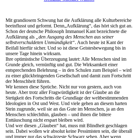
Mit grandiosem Schwung hat die Aufklärung alle Kulturbereiche
beeinflusst und geformt. Denn„Aufklärung“, das hört sich gut an.
Schon der deutsche Philosoph Immanuel Kant bezeichnete die
Aufklärung als
„den Ausgang des Menschen aus seiner
selbstverschuldeten Unmündigkeit“
. Auch heute ist Kant der
Beifall hierfür sicher. Und so ist diese Geistesbewegung bis in
unsere Tage hinein wirksam.
Ihre optimistische Überzeugung lautet: Alle Menschen sind im
Grunde gleich, vernünftig und gut. Die Wirksamkeit einer
entsprechenden Belehrung – in den Schulen zum Beispiel – wird
zu einer glückbringenden Gesellschaft und damit zum Fortschritt
der Menschheit führen.
Wir kennen diese Sprüche. Nicht nur von gestern, auch von
heute. Aber trotz aller Fragwürdigkeit ist der Glaube an die
Stetigkeit des Fortschritts die Grundlage der weltbestimmenden
Ideologien in Ost und West. Und viele gehen an diesem harten
Stein zugrunde, weil sie an das Gute im Menschen, ja an den
Menschen schlechthin, glauben – und ihnen die bittere
Enttäuschung nicht erspart bleiben wird.
Und wer diesen „Glauben“ hat, muss mit Blindheit geschlagen
sein. Dabei wollen wir absolut keine Pessimisten sein, die überall
und immer nur das schwärzeste Schwarz sehen. Aber wenn