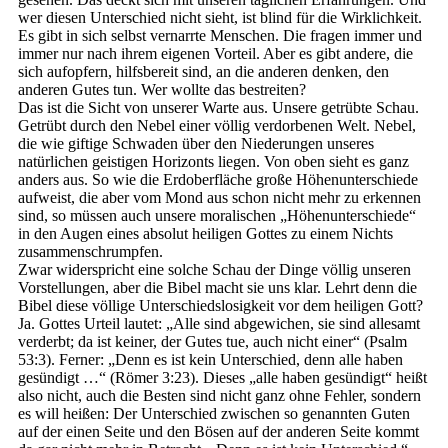
wer diesen Unterschied nicht sieht, ist blind für die Wirklichkeit.
Es gibt in sich selbst vernarrte Menschen. Die fragen immer und
immer nur nach ihrem eigenen Vorteil. Aber es gibt andere, die
sich aufopfern, hilfsbereit sind, an die anderen denken, den
anderen Gutes tun. Wer wollte das bestreiten?
Das ist die Sicht von unserer Warte aus. Unsere getrübte Schau.
Getrübt durch den Nebel einer völlig verdorbenen Welt. Nebel,
die wie giftige Schwaden über den Niederungen unseres
natürlichen geistigen Horizonts liegen. Von oben sieht es ganz
anders aus. So wie die Erdoberfläche große Höhenunterschiede
aufweist, die aber vom Mond aus schon nicht mehr zu erkennen
sind, so müssen auch unsere moralischen „Höhenunterschiede“
in den Augen eines absolut heiligen Gottes zu einem Nichts
zusammenschrumpfen.
Zwar widerspricht eine solche Schau der Dinge völlig unseren
Vorstellungen, aber die Bibel macht sie uns klar. Lehrt denn die
Bibel diese völlige Unterschiedslosigkeit vor dem heiligen Gott?
Ja. Gottes Urteil lautet: „Alle sind abgewichen, sie sind allesamt
verderbt; da ist keiner, der Gutes tue, auch nicht einer“ (Psalm
53:3). Ferner: „Denn es ist kein Unterschied, denn alle haben
gesündigt …“ (Römer 3:23). Dieses „alle haben gesündigt“ heißt
also nicht, auch die Besten sind nicht ganz ohne Fehler, sondern
es will heißen: Der Unterschied zwischen so genannten Guten
auf der einen Seite und den Bösen auf der anderen Seite kommt