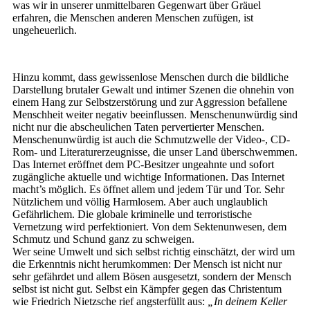
was wir in unserer unmittelbaren Gegenwart über Gräuel
erfahren, die Menschen anderen Menschen zufügen, ist
ungeheuerlich.
Hinzu kommt, dass gewissenlose Menschen durch die bildliche
Darstellung brutaler Gewalt und intimer Szenen die ohnehin von
einem Hang zur Selbstzerstörung und zur Aggression befallene
Menschheit weiter negativ beeinflussen. Menschenunwürdig sind
nicht nur die abscheulichen Taten pervertierter Menschen.
Menschenunwürdig ist auch die Schmutzwelle der Video-, CD-
Rom- und Literaturerzeugnisse, die unser Land überschwemmen.
Das Internet eröffnet dem PC-Besitzer ungeahnte und sofort
zugängliche aktuelle und wichtige Informationen. Das Internet
macht’s möglich. Es öffnet allem und jedem Tür und Tor. Sehr
Nützlichem und völlig Harmlosem. Aber auch unglaublich
Gefährlichem. Die globale kriminelle und terroristische
Vernetzung wird perfektioniert. Von dem Sektenunwesen, dem
Schmutz und Schund ganz zu schweigen.
Wer seine Umwelt und sich selbst richtig einschätzt, der wird um
die Erkenntnis nicht herumkommen: Der Mensch ist nicht nur
sehr gefährdet und allem Bösen ausgesetzt, sondern der Mensch
selbst ist nicht gut. Selbst ein Kämpfer gegen das Christentum
wie Friedrich Nietzsche rief angsterfüllt aus:
„In deinem Keller