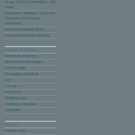
Evang. Freikirche Heidelberg – Die
Taube
Evangelisch Spanisch – Deutsche
Gemeinde Gran Canaria
Sonnenland
Nazareth Gemeinde Berlin
Immanuel Gemeinde Nürnberg
Christliche Medien
Stimme des Glaubens
Missionswerk Heukelbach
Online Predigt
Evangeliums Rundfunk
ACP
Gott.net
Andy Hope
Die Bibel online
Christliche Datenbank
JoelNEWS
Heilung
Wunder heute