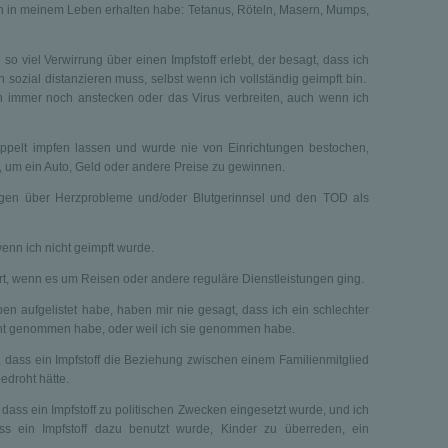
ch in meinem Leben erhalten habe: Tetanus, Röteln, Masern, Mumps,
so viel Verwirrung über einen Impfstoff erlebt, der besagt, dass ich
sozial distanzieren muss, selbst wenn ich vollständig geimpft bin.
 immer noch anstecken oder das Virus verbreiten, auch wenn ich
ppelt impfen lassen und wurde nie von Einrichtungen bestochen,
, um ein Auto, Geld oder andere Preise zu gewinnen.
rgen über Herzprobleme und/oder Blutgerinnsel und den TOD als
 wenn ich nicht geimpft wurde.
ert, wenn es um Reisen oder andere reguläre Dienstleistungen ging.
oben aufgelistet habe, haben mir nie gesagt, dass ich ein schlechter
icht genommen habe, oder weil ich sie genommen habe.
, dass ein Impfstoff die Beziehung zwischen einem Familienmitglied
droht hätte.
, dass ein Impfstoff zu politischen Zwecken eingesetzt wurde, und ich
ss ein Impfstoff dazu benutzt wurde, Kinder zu überreden, ein