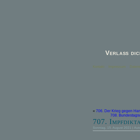
Verlaß dic
Kontakt
Impressum
Datens
«
706. Der Krieg gegen Ha
708. Bundestagsw
707. Impfdikt
Sonntag, 15. August 2021 | Aut