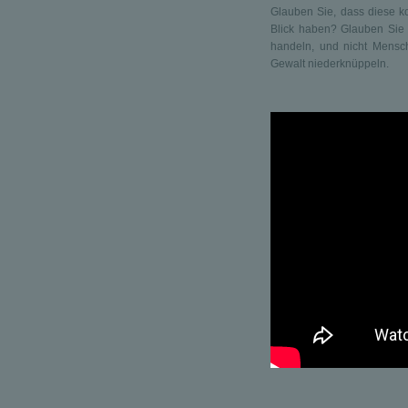
Glauben Sie, dass diese ko
Blick haben? Glauben Sie 
handeln, und nicht Mensch
Gewalt niederknüppeln.