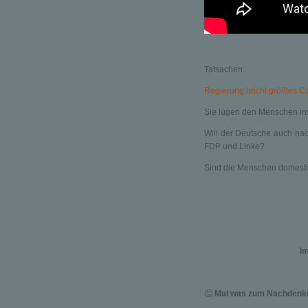
Tatsachen:
Regierung bricht größtes Co
Sie lügen den Menschen ins 
Will der Deutsche auch na
FDP und Linke?
Sind die Menschen domesti
I
🤔
Mal was zum Nachden