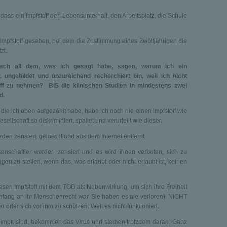
 dass ein Impfstoff den Lebensunterhalt, den Arbeitsplatz, die Schule
 Impfstoff gesehen, bei dem die Zustimmung eines Zwölfjährigen die
zt.
ach all dem, was ich gesagt habe, sagen, warum ich ein
, ungebildet und unzureichend recherchiert bin, weil ich nicht
toff zu nehmen? BIS die klinischen Studien in mindestens zwei
d.
, die ich oben aufgezählt habe, habe ich noch nie einen Impfstoff wie
ellschaft so diskriminiert, spaltet und verurteilt wie dieser.
rden zensiert, gelöscht und aus dem Internet entfernt.
enschaftler werden zensiert und es wird ihnen verboten, sich zu
gen zu stellen, wenn das, was erlaubt oder nicht erlaubt ist, keinen
sen Impfstoff mit dem TOD als Nebenwirkung, um sich ihre Freiheit
fang an ihr Menschenrecht war. Sie haben es nie verloren), NICHT
oder sich vor ihm zu schützen. Weil es nicht funktioniert.
eimpft sind, bekommen das Virus und sterben trotzdem daran. Ganz