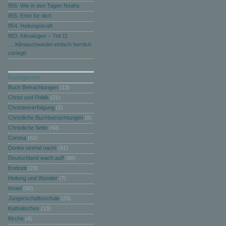
856. Wie in den Tagen Noahs
855. Erbe für dich
854. Heilungskraft
853. Klimalügen – Teil 11
….Klimaschwindel einfach herrlich
zerlegt!
Kategorien
Buch Betrachtungen
(13)
Christ und Politik
(21)
Christenverfolgung
(2)
Christliche Buchbetrachtungen
(8)
Christliche Seite
(40)
Corona
(62)
Denke einmal nach!
(91)
Deutschland wach auf!
(88)
Endzeit
(23)
Heilung und Wunder
(7)
Israel
(68)
Jüngerschaftsschule
(25)
Katholisches
(13)
Kirche
(4)