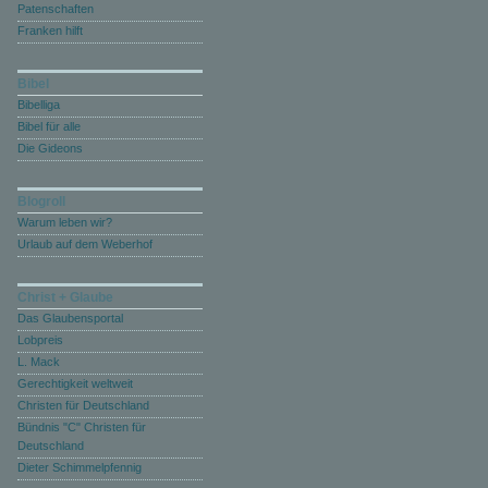
Patenschaften
Franken hilft
Bibel
Bibelliga
Bibel für alle
Die Gideons
Blogroll
Warum leben wir?
Urlaub auf dem Weberhof
Christ + Glaube
Das Glaubensportal
Lobpreis
L. Mack
Gerechtigkeit weltweit
Christen für Deutschland
Bündnis "C" Christen für
Deutschland
Dieter Schimmelpfennig