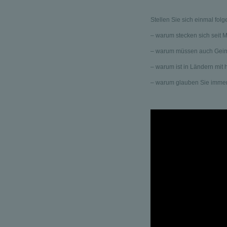
Stellen Sie sich einmal fol
– warum stecken sich seit
– warum müssen auch Geim
– warum ist in Ländern mit 
– warum glauben Sie imme