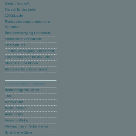
Deutschland e.V.
Marsch für das Leben
1000plus.de
Rechtsvertretung ungeborener
Menschen
Bundesvereinigung Lebenshilfe
Europäische Ärzteaktion
Einer von uns
Juristen Vereinigung Lebensrecht
Christdemokraten für das Leben
Stoppt PID und Klonen
Bundesverband Lebensrecht
Barmherzigkeitsdienste
Barmherzigkeits Dienst
JAM
Mercys Ship
Micha Initiative
Arme Kinder
Vision für Afrika
Weihnachten im Schuhkarton
Schenk eine Ziege