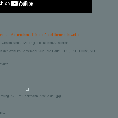
rona – Versprechen. Hilfe, der Regel Horror geht weiter.
Gesicht und trotzdem gibt es keinen Aufschrei!!!
ch der Wahl im September 2021 die Partei CDU, CSU, Grüne, SPD,
ziert?
mpfung
_by_Tim-Reckmann_pixelio.de_.jpg
ken…