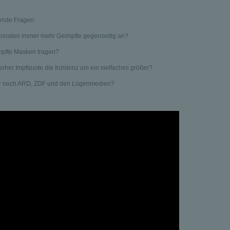
gende Fragen:
 Monaten immer mehr Geimpfte gegenseitig an?
pfte Masken tragen?
hoher Impfquote die Inzidenz um ein vielfaches größer?
r noch ARD, ZDF und den Lügenmedien?