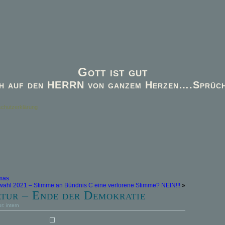
Gott ist gut
h auf den HERRN von ganzem Herzen….Sprüch
chutzerklärung
mas
ahl 2021 – Stimme an Bündnis C eine verlorene Stimme? NEIN!!!
»
atur – Ende der Demokratie
or:
intern