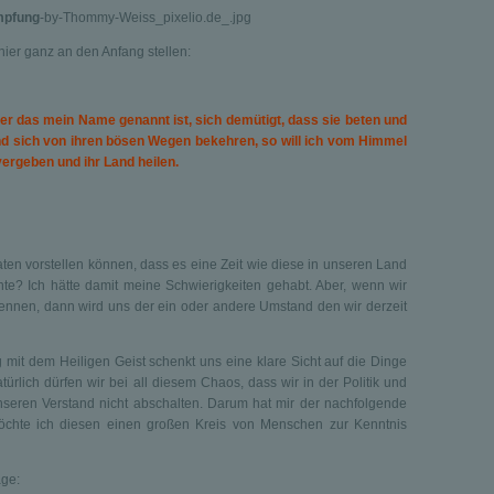
mpfung
-by-Thommy-Weiss_pixelio.de_.jpg
hier ganz an den Anfang stellen:
er das mein Name genannt ist, sich demütigt, dass sie beten und
d sich von ihren bösen Wegen bekehren, so will ich vom Himmel
ergeben und ihr Land heilen.
ten vorstellen können, dass es eine Zeit wie diese in unseren Land
te? Ich hätte damit meine Schwierigkeiten gehabt. Aber, wenn wir
kennen, dann wird uns der ein oder andere Umstand den wir derzeit
 mit dem Heiligen Geist schenkt uns eine klare Sicht auf die Dinge
rlich dürfen wir bei all diesem Chaos, dass wir in der Politik und
nseren Verstand nicht abschalten. Darum hat mir der nachfolgende
möchte ich diesen einen großen Kreis von Menschen zur Kenntnis
age: