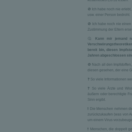
kostenloses Eis zu essen.
🚫 Ich habe noch nie erlebt,
usw. einer Person bedroht.
🚫 Ich habe noch nie einen
Zustimmung der Eltern erset
🤔
Kann mir jemand n
Verschwörungstheoretiker
bereit bin, diesen Impfs
Jahren abgeschlossen sin
🚫 Nach all den Impfstoffen
diesen gesehen, der eine Ges
❓ So viele Informationen we
❓ So viele Ärzte und Wiss
äußern oder berechtigte Fra
Sinn ergibt.
❗️ Die Menschen nehmen die
zurückzukaufen (was von An
um einem Virus vorzubeugen 
❗️ Menschen, die doppelt g