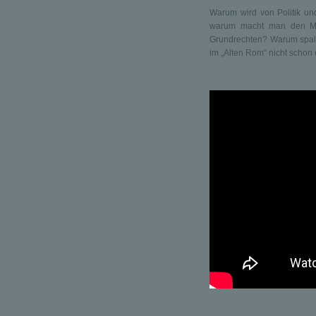
Warum wird von Politik un
warum macht man den Men
Grundrechten? Warum spalt
im „Alten Rom“ nicht schon