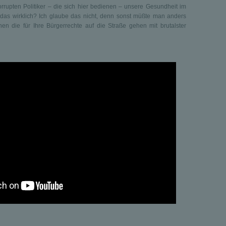
rrupten Politiker – die sich hier bedienen – unsere Gesundheit im
das wirklich? Ich glaube das nicht, denn sonst müßte man anders
en die für Ihre Bürgerrechte auf die Straße gehen mit brutalster