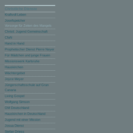
Christliche Dienste
Kraftvoll Leben
Josefspeicher
Vorsorge für Zeiten des Mangels
Christl. Jugend Gemeinschaft
CfaN
Hand in Hand
Prophetischer Dienst Pierre Neyer
Für Mädchen und junge Frauen
Missionswerk Karlsruhe
Hauskirchen
Wächtergebet
Joyce Meyer
Jüngerschaftsschule auf Gran
Canaria
Living Gospel
Wolfgang Simson
OM Deutschland
Hauskirchen in Deutschland
Jugend mit einer Mission
Josua Dienst
Stefan Driess