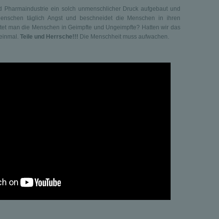
d Pharmaindustrie ein solch unmenschlicher Druck aufgebaut und
schen täglich Angst und beschneidet die Menschen in ihren
et man die Menschen in Geimpfte und Ungeimpfte? Hatten wir das
 einmal.
Teile und Herrsche!!!
Die Menschheit muss aufwachen.