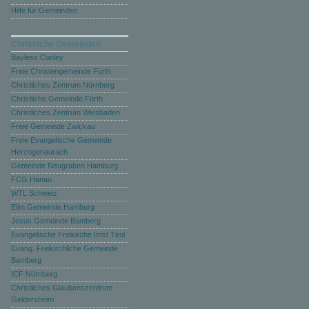
Hilfe für Gemeinden
Christliche Gemeinden
Bayless Conley
Freie Christengemeinde Fürth
Christliches Zentrum Nürnberg
Christliche Gemeinde Fürth
Christliches Zentrum Wiesbaden
Freie Gemeinde Zwickau
Freie Evangelische Gemeinde
Herzogenaurach
Gemeinde Neugraben Hamburg
FCG Hanau
WTL Schweiz
Elim Gemeinde Hamburg
Jesus Gemeinde Bamberg
Evangelische Freikirche Imst Tirol
Evang. Freikirchliche Gemeinde
Bamberg
ICF Nürnberg
Christliches Glaubenszentrum
Geldersheim