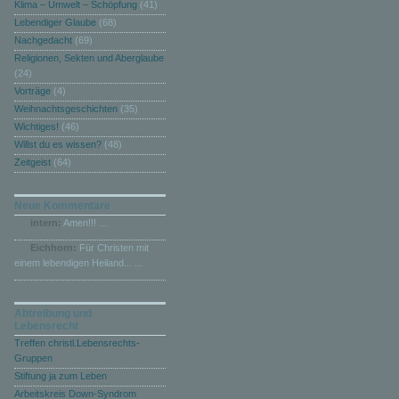
Klima – Umwelt – Schöpfung
(41)
Lebendiger Glaube
(68)
Nachgedacht
(69)
Religionen, Sekten und Aberglaube
(24)
Vorträge
(4)
Weihnachtsgeschichten
(35)
Wichtiges!
(46)
Willst du es wissen?
(48)
Zeitgeist
(64)
Neue Kommentare
intern:
Amen!!! ...
Eichhorn:
Für Christen mit
einem lebendigen Heiland... ...
Abtreibung und
Lebensrecht
Treffen christl.Lebensrechts-
Gruppen
Stiftung ja zum Leben
Arbeitskreis Down-Syndrom