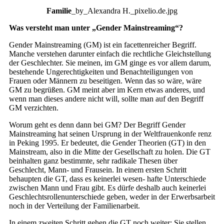
Familie
_by_Alexandra H._pixelio.de.jpg
Was versteht man unter „Gender Mainstreaming“?
Gender Mainstreaming (GM) ist ein facettenreicher Begriff.
Manche verstehen darunter einfach die rechtliche Gleichstellung
der Geschlechter. Sie meinen, im GM ginge es vor allem darum,
bestehende Ungerechtigkeiten und Benachteiligungen von
Frauen oder Männern zu beseitigen. Wenn das so wäre, wäre
GM zu begrüßen. GM meint aber im Kern etwas anderes, und
wenn man dieses andere nicht will, sollte man auf den Begriff
GM verzichten.
Worum geht es denn dann bei GM? Der Begriff Gender
Mainstreaming hat seinen Ursprung in der Weltfrauenkonfe renz
in Peking 1995. Er bedeutet, die Gender Theorien (GT) in den
Mainstream, also in die Mitte der Gesellschaft zu holen. Die GT
beinhalten ganz bestimmte, sehr radikale Thesen über
Geschlecht, Mann- und Frausein. In einem ersten Schritt
behaupten die GT, dass es keinerlei wesen- hafte Unterschiede
zwischen Mann und Frau gibt. Es dürfe deshalb auch keinerlei
Geschlechtsrollenunterschiede geben, weder in der Erwerbsarbeit
noch in der Verteilung der Familienarbeit.
In einem zweiten Schritt gehen die GT noch weiter: Sie stellen