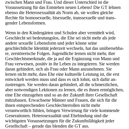
zwi­schen Mann und Frau. Und dieser Un­terschied ist die
Voraussetzung für das Entstehen neuen Lebens! Die GT lehnen
ebenso die Heterosexualität als Norm ab, sie wollen gleiche
Rechte für homosexu­elle, bisexuelle, transsexuelle und trans­
gender Lebensformen.
Wenn in den Kindergärten und Schu­len aber vermittelt wird,
Geschlecht sei bedeutungslos, die Ehe sei nicht mehr als jede
andere sexuelle Lebensform und je­der könne seine
geschlechtliche Identität jederzeit wechseln, hat das unübersehba­
re, zerstörerische Folgen. Jugendliche ler­nen nicht mehr, ihre
Geschlechtsmerkma­le, die ja auf die Ergänzung von Mann und
Frau verweisen, positiv in ihr Leben zu integrieren. Sie werden
daran gehindert, sich als Frau oder Mann anzunehmen. Sie
lernen nicht mehr, dass Ehe eine kulturel­le Leistung ist, die erst
entwickelt werden muss und dass es sich lohnt, sich dafür an­
zustrengen. Sie werden daran gehindert, all die schmerzlichen,
aber notwendigen Lektionen zu lernen, die es ihnen ermög­lichen,
eine Ehe einzugehen und so an der Zukunft ihrer Gesellschaft
mitzubauen. Erwachsene Männer und Frauen, die sich für die
ihnen entsprechenden Geschlech­terrollen nicht mehr
verantwortlich füh­len, bringen Verwirrung für viele kom­mende
Generationen. Heterosexualität und Ehebindung sind die
wichtigsten Vo­raussetzungen für die Zukunftsfähigkeit jeder
Gesellschaft – gerade das blenden die GT aus.