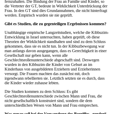
fernzuhalten. Die Bindung der Frau an Familie und Kinder, so
die Vertreter der GT, bedeute in Wirklichkeit Unterdrückung der
Frau. In den GT sind dies Grundannahmen, die nicht hinterfragt
werden. Empirisch wurden sie nie geprüft.
Gibt es Studien, die zu gegenteiligen Ergebnissen kommen?
Unabhängige empirische Langzeitstudien, welche die Kibbuzim-
Entwicklung in Israel untersuchten, haben geprüft, ob diese
Theorien der Wirklichkeit standhalten und sind zu dem Schluss
gekommen, dass sie es nicht tun. In der Kibbuzbewegung war
man anfangs davon ausgegangen, dass es Gerechtigkeit in einer
Gesellschaft nur geben kann, wenn alle
Geschlechtsrollenunterschiede abgeschafft sind. Deswegen
wurden in den Kibbuzim die Kinder von Geburt an im
Kinderhaus von ausgebildeten Erziehern und Erzieherinnen
versorgt. Die Frauen machten das zunächst mit, doch
irgendwann rebellierten sie. Letztlich setzten sie es durch, dass
die Kinder wieder zuhause lebten.
Die Studien kommen zu dem Schluss: Es gibt
Geschlechtsrollenunterschiede zwischen Mann und Frau, die
nicht gesellschaftlich konstruiert sind, sondern die dem
unterschiedlichen Wesen von Mann und Frau entsprechen.
Was genau soll bei der Verwendung des Begriffes „gender“