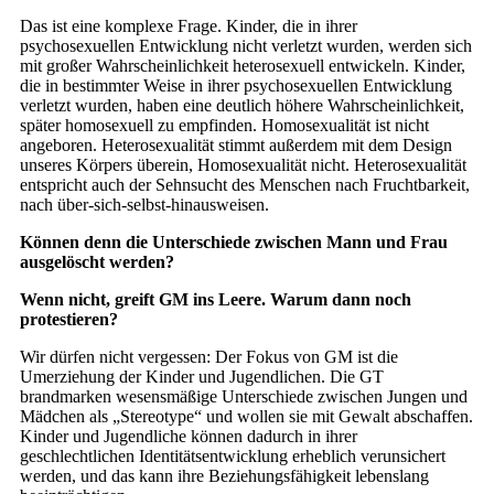
Das ist eine komplexe Frage. Kinder, die in ihrer
psychosexuellen Entwicklung nicht verletzt wurden, werden sich
mit großer Wahrscheinlichkeit heterosexuell entwi­ckeln. Kinder,
die in bestimmter Weise in ihrer psychosexuellen Entwicklung
ver­letzt wurden, haben eine deutlich höhere Wahrscheinlichkeit,
später homosexuell zu empfinden. Homosexualität ist nicht
angeboren. Heterosexualität stimmt au­ßerdem mit dem Design
unseres Körpers überein, Homosexualität nicht. Hetero­sexualität
entspricht auch der Sehnsucht des Menschen nach Fruchtbarkeit,
nach über-sich-selbst-hinausweisen.
Können denn die Unterschiede zwischen Mann und Frau
ausgelöscht werden?
Wenn nicht, greift GM ins Leere. Warum dann noch
protestieren?
Wir dürfen nicht vergessen: Der Fokus von GM ist die
Umerziehung der Kinder und Jugendlichen. Die GT
brandmarken wesensmäßige Unterschiede zwischen Jungen und
Mädchen als „Stereotype“ und wollen sie mit Gewalt abschaffen.
Kinder und Jugendliche können dadurch in ihrer
geschlechtlichen Identitätsent­wicklung erheblich verunsichert
werden, und das kann ihre Beziehungsfähigkeit lebenslang