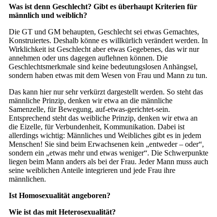
Was ist denn Geschlecht? Gibt es überhaupt Kriterien für
männlich und weiblich?
Die GT und GM behaupten, Geschlecht sei etwas Gemachtes,
Konstruiertes. Deshalb könne es willkürlich verändert werden. In
Wirklichkeit ist Geschlecht aber etwas Gegebenes, das wir nur
annehmen oder uns dagegen auflehnen können. Die
Geschlechtsmerkmale sind keine be­deutungslosen Anhängsel,
sondern ha­ben etwas mit dem Wesen von Frau und Mann zu tun.
Das kann hier nur sehr verkürzt dar­gestellt werden. So steht das
männliche Prinzip, denken wir etwa an die männ­liche
Samenzelle, für Bewegung, auf-etwas-gerichtet-sein.
Entsprechend steht das weibliche Prinzip, denken wir etwa an
die Eizelle, für Verbundenheit, Kom­munikation. Dabei ist
allerdings wichtig: Männliches und Weibliches gibt es in jedem
Menschen! Sie sind beim Erwach­senen kein „entweder – oder“,
sondern ein „etwas mehr und etwas weniger“. Die Schwerpunkte
liegen beim Mann anders als bei der Frau. Jeder Mann muss auch
seine weiblichen Anteile integrieren und jede Frau ihre
männlichen.
Ist Homosexualität angeboren?
Wie ist das mit Heterosexualität?