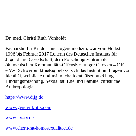
Dr. med. Christl Ruth Vonholdt,
Fachärztin für Kinder- und Jugendmedizin, war vom Herbst
1996 bis Februar 2017 Leiterin des Deutschen Instituts für
Jugend und Gesellschaft, dem Forschungszentrum der
ökumenischen Kom­munität »Offensive Junger Christen – OJC
e.V.«. Schwerpunktmäßig befasst sich das Institut mit Fragen von
Identität, weibliche und männliche Identitätsent­wicklung,
Bindungsforschung, Sexualität, Ehe und Familie, christliche
Anthropologie.
https://www.dijg.de
www.gender-kritik.com
www.hv-cv.de
www.eltern-rat-homosexualitaet.de