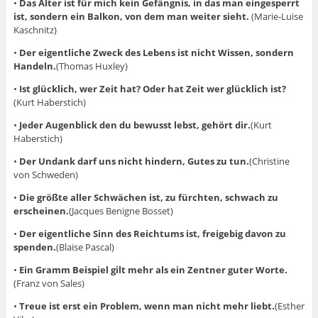
•
Das Alter ist für mich kein Gefängnis, in das man eingesperrt
ist, sondern ein Balkon, von dem man weiter sieht.
(Marie-Luise
Kaschnitz)
•
Der eigentliche Zweck des Lebens ist nicht Wissen, sondern
Handeln.
(Thomas Huxley)
•
Ist glücklich, wer Zeit hat? Oder hat Zeit wer glücklich ist?
(Kurt Haberstich)
•
Jeder Augenblick den du bewusst lebst, gehört dir.
(Kurt
Haberstich)
•
Der Undank darf uns nicht hindern, Gutes zu tun.
(Christine
von Schweden)
•
Die größte aller Schwächen ist, zu fürchten, schwach zu
erscheinen.
(Jacques Benigne Bosset)
•
Der eigentliche Sinn des Reichtums ist, freigebig davon zu
spenden.
(Blaise Pascal)
•
Ein Gramm Beispiel gilt mehr als ein Zentner guter Worte.
(Franz von Sales)
•
Treue ist erst ein Problem, wenn man nicht mehr liebt.
(Esther