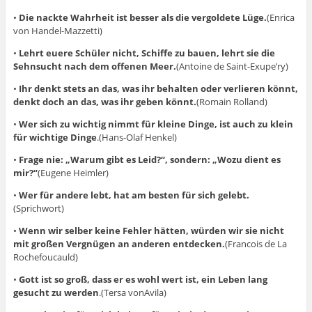
•
Die nackte Wahrheit ist besser als die vergoldete Lüge.
(Enrica
von Handel-Mazzetti)
•
Lehrt euere Schüler nicht, Schiffe zu bauen, lehrt sie die
Sehnsucht nach dem offenen Meer.
(Antoine de Saint-Exupe’ry)
•
Ihr denkt stets an das, was ihr behalten oder verlieren könnt,
denkt doch an das, was ihr geben könnt.
(Romain Rolland)
•
Wer sich zu wichtig nimmt für kleine Dinge, ist auch zu klein
für wichtige Dinge
.(Hans-Olaf Henkel)
•
Frage nie: „Warum gibt es Leid?“, sondern: „Wozu dient es
mir?“
(Eugene Heimler)
•
Wer für andere lebt, hat am besten für sich gelebt.
(Sprichwort)
•
Wenn wir selber keine Fehler hätten, würden wir sie nicht
mit großen Vergnügen an anderen entdecken.
(Francois de La
Rochefoucauld)
•
Gott ist so groß, dass er es wohl wert ist, ein Leben lang
gesucht zu werden
.(Tersa vonAvila)