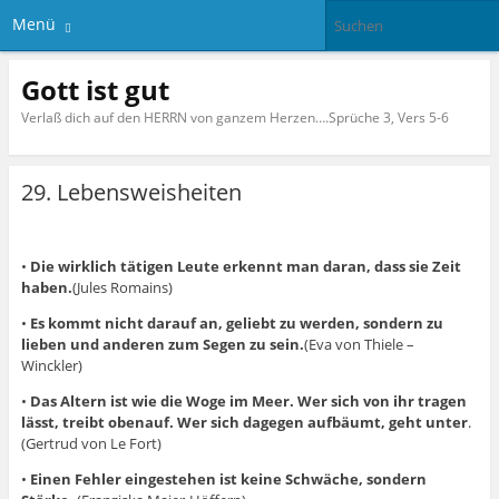
Menü
Gott ist gut
Verlaß dich auf den HERRN von ganzem Herzen….Sprüche 3, Vers 5-6
29. Lebensweisheiten
•
Die wirklich tätigen Leute erkennt man daran, dass sie Zeit
haben.
(Jules Romains)
•
Es kommt nicht darauf an, geliebt zu werden, sondern zu
lieben und anderen zum Segen zu sein.
(Eva von Thiele –
Winckler)
•
Das Altern ist wie die Woge im Meer. Wer sich von ihr tragen
lässt, treibt obenauf. Wer sich dagegen aufbäumt, geht
unter
.
(Gertrud von Le Fort)
•
Einen Fehler eingestehen ist keine Schwäche, sondern