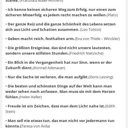
St
ärke.
(Franziska Maier-Höffern)
•
Ich kenne keinen sicheren Weg zum Erfolg, nur einen zum
sicheren Misserfolg es jedem recht machen zu wollen
.(Plato)
•
Der ganze Reiz und die ganze Schönheit des Lebens setzen
sich aus Licht und Schatten zusammen.
(Leo Tolstoi)
•
Geben macht reich, festhalten arm.
(Eva von Thiele – Winckler)
•
Die größten Ereignisse, das sind nicht unsere lautesten,
sondern unsere stillsten Stunden.
(Friedrich Nietzsche)
•
Ein Blick in die Vergangenheit hat nur Sinn, wenn er der
Zukunft dient.
(Konrad Adenauer)
•
Nur die Sache ist verloren, die man aufgibt.
(Doris Lessing)
•
Die besten und schönsten Dinge auf der Welt kann man
weder sehen noch anfassen. Man muss sie mit dem Herzen
fühlen.
(Helen Keller)
•
Freude ist ein Zeichen, dass man dem Licht nahe ist.
(Edith
Stein)
•
Man soll nie etwas tun, das man nicht vor jedermann tun
könnte.(
Teresa von Ävila)