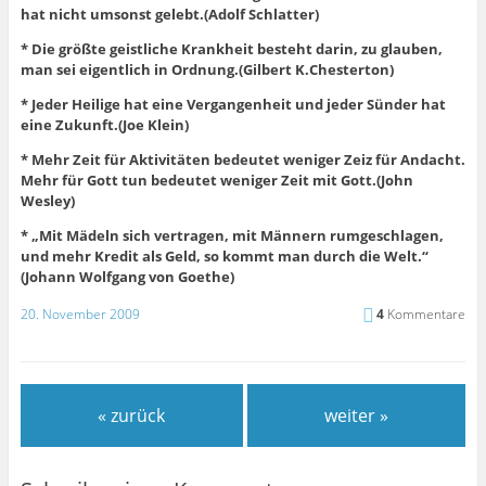
hat nicht umsonst gelebt.(Adolf Schlatter)
* Die größte geistliche Krankheit besteht darin, zu glauben,
man sei eigentlich in Ordnung.(Gilbert K.Chesterton)
* Jeder Heilige hat eine Vergangenheit und jeder Sünder hat
eine Zukunft.(Joe Klein)
* Mehr Zeit für Aktivitäten bedeutet weniger Zeiz für Andacht.
Mehr für Gott tun bedeutet weniger Zeit mit Gott.(John
Wesley)
* „Mit Mädeln sich vertragen, mit Männern rumgeschlagen,
und mehr Kredit als Geld, so kommt man durch die Welt.“
(Johann Wolfgang von Goethe)
20. November 2009
4
Kommentare
« zurück
weiter »