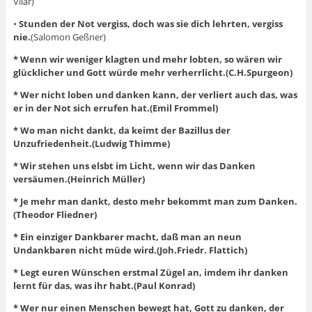
Vilar)
•
Stunden der Not vergiss, doch was sie dich lehrten, vergiss
nie.
(Salomon Geßner)
* Wenn wir weniger klagten und mehr lobten, so wären wir
glücklicher und Gott würde mehr verherrlicht.(C.H.Spurgeon)
* Wer nicht loben und danken kann, der verliert auch das, was
er in der Not sich errufen hat.(Emil Frommel)
* Wo man nicht dankt, da keimt der Bazillus der
Unzufriedenheit.(Ludwig Thimme)
* Wir stehen uns elsbt im Licht, wenn wir das Danken
versäumen.(Heinrich Müller)
* Je mehr man dankt, desto mehr bekommt man zum Danken.
(Theodor Fliedner)
* Ein einziger Dankbarer macht, daß man an neun
Undankbaren nicht müde wird.(Joh.Friedr. Flattich)
* Legt euren Wünschen erstmal Zügel an, imdem ihr danken
lernt für das, was ihr habt.(Paul Konrad)
* Wer nur einen Menschen bewegt hat, Gott zu danken, der